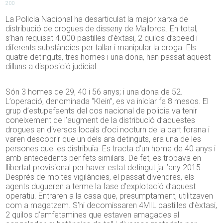
200
La Policia Nacional ha desarticulat la major xarxa de
distribució de drogues de disseny de Mallorca. En total,
s’han requisat 4.000 pastilles d’èxtasi, 2 quilos d’speed i
diferents substàncies per tallar i manipular la droga. Els
quatre detinguts, tres homes i una dona, han passat aquest
dilluns a disposició judicial.
Són 3 homes de 29, 40 i 56 anys; i una dona de 52.
L’operació, denominada “Klein”, es va iniciar fa 8 mesos. El
grup d’estupefaents del cos nacional de policia va tenir
coneixement de l’augment de la distribució d’aquestes
drogues en diversos locals d’oci nocturn de la part forana i
varen descobrir que un dels ara detinguts, era una de les
persones que les distribuïa. Es tracta d’un home de 40 anys i
amb antecedents per fets similars. De fet, es trobava en
llibertat provisional per haver estat detingut ja l’any 2015.
Després de moltes vigilàncies, el passat divendres, els
agents dugueren a terme la fase d’explotació d’aquest
operatiu. Entraren a la casa que, presumptament, utilitzaven
com a magatzem. S’hi decomissaren 4MIL pastilles d’èxtasi,
2 quilos d’amfetamines que estaven amagades al