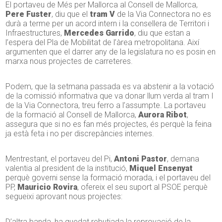
El portaveu de Més per Mallorca al Consell de Mallorca,
Pere Fuster
, diu que el
tram V
de la Via Connectora no es
durà a terme per un acord intern i la consellera de Territori i
Infraestructures,
Mercedes Garrido
, diu que estan a
l’espera del Pla de Mobilitat de l’àrea metropolitana. Així
argumenten que el darrer any de la legislatura no es posin en
marxa nous projectes de carreteres.
Podem, que la setmana passada es va abstenir a la votació
de la comissió informativa que va donar llum verda al tram I
de la Via Connectora, treu ferro a l’assumpte. La portaveu
de la formació al Consell de Mallorca,
Aurora Ribot
,
assegura que si no es fan més projectes, és perquè la feina
ja està feta i no per discrepàncies internes.
Mentrestant, el portaveu del Pi,
Antoni Pastor
, demana
valentia al president de la institució,
Miquel Ensenyat
perquè governi sense la formació morada, i el portaveu del
PP,
Mauricio Rovira
, ofereix el seu suport al PSOE perquè
segueixi aprovant nous projectes:
D’altra banda, ha quedat rebutjada la reprovació de la