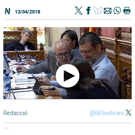
13/04/2018
Redacció
@IB3noticies
145