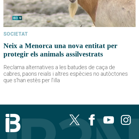
SOCIETAT
Neix a Menorca una nova entitat per
protegir els animals assilvestrats
Reclama alternatives a les batudes de caça de
cabres, paons reials i altres espècies no autòctones
que s'han estès per l'illa