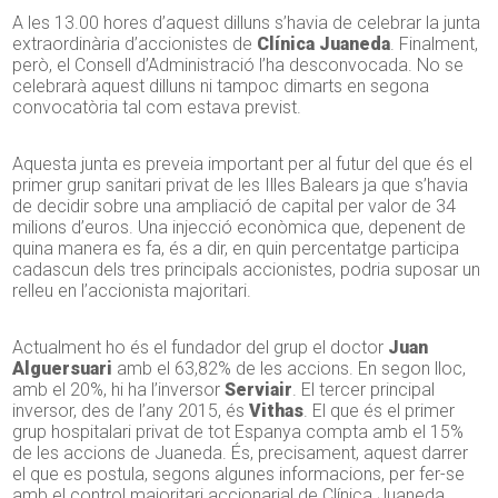
A les 13.00 hores d’aquest dilluns s’havia de celebrar la junta
extraordinària d’accionistes de
Clínica Juaneda
. Finalment,
però, el Consell d’Administració l’ha desconvocada. No se
celebrarà aquest dilluns ni tampoc dimarts en segona
convocatòria tal com estava previst.
Aquesta junta es preveia important per al futur del que és el
primer grup sanitari privat de les Illes Balears ja que s’havia
de decidir sobre una ampliació de capital per valor de 34
milions d’euros. Una injecció econòmica que, depenent de
quina manera es fa, és a dir, en quin percentatge participa
cadascun dels tres principals accionistes, podria suposar un
relleu en l’accionista majoritari.
Actualment ho és el fundador del grup el doctor
Juan
Alguersuari
amb el 63,82% de les accions. En segon lloc,
amb el 20%, hi ha l’inversor
Serviair
. El tercer principal
inversor, des de l’any 2015, és
Vithas
. El que és el primer
grup hospitalari privat de tot Espanya compta amb el 15%
de les accions de Juaneda. És, precisament, aquest darrer
el que es postula, segons algunes informacions, per fer-se
amb el control majoritari accionarial de Clínica Juaneda.