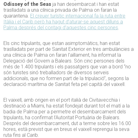
Odissey of the Seas
ja han desembarcat i han estat
traslladats a una clínica privada de Palma on faran la
quarantena.
El creuer turístic internacional fa la ruta entre
Itàlia i el Carib però ha hagut d’aturar-se aquest dilluns a
Palma després del contagi d’aquestes cinc persones
.
Els cinc tripulants, que estan asimptomàtics, han estat
traslladats per part de Sanitat Exterior en tres ambulàncies a
una clínica de Palma on faran l’aïllament, ha informat la
Delegació del Govern a Balears. Són cinc persones dels
més de 1.400 tripulants i els passatgers que van a bord “no
són turistes sinó treballadors de diversos serveis
addicionals, que no formen part de la tripulació”, segons la
declaració marítima de Sanitat feta pel capità del vaixell.
El vaixell, amb origen en el port italià de Civitavecchia i
destinació a Miami, ha estat fondejat durant tot el matí a la
badia de Palma per a permetre el desembarcament dels
tripulants, ha confirmat l’Autoritat Portuària de Balears.
Després del desembarcament, dut a terme sobre les 16.00
hores, està previst que en breus el vaixell reprengui la seva
ruta fins al Carib.