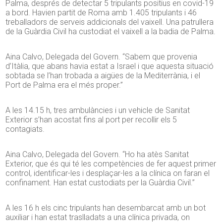
Palma, després de detectar 5 tripulants positius en covid-19
a bord. Havien partit de Roma amb 1.405 tripulants i 46
treballadors de serveis addicionals del vaixell. Una patrullera
de la Guàrdia Civil ha custodiat el vaixell a la badia de Palma.
Aina Calvo, Delegada del Govern. “Sabem que provenia
d’Itàlia, que abans havia estat a Israel i que aquesta situació
sobtada se l’han trobada a aigües de la Mediterrània, i el
Port de Palma era el més proper.”
A les 14.15 h, tres ambulàncies i un vehicle de Sanitat
Exterior s’han acostat fins al port per recollir els 5
contagiats.
Aina Calvo, Delegada del Govern. “Ho ha atès Sanitat
Exterior, que és qui té les competències de fer aquest primer
control, identificar-les i desplaçar-les a la clínica on faran el
confinament. Han estat custodiats per la Guàrdia Civil.”
A les 16 h els cinc tripulants han desembarcat amb un bot
auxiliar i han estat traslladats a una clínica privada, on