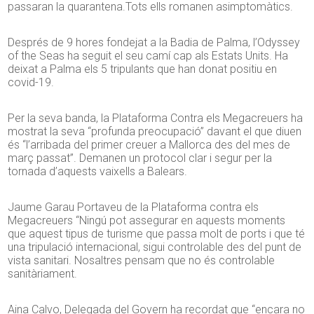
passaran la quarantena.Tots ells romanen asimptomàtics.
Després de 9 hores fondejat a la Badia de Palma, l’Odyssey
of the Seas ha seguit el seu camí cap als Estats Units. Ha
deixat a Palma els 5 tripulants que han donat positiu en
covid-19.
Per la seva banda, la Plataforma Contra els Megacreuers ha
mostrat la seva “profunda preocupació” davant el que diuen
és “l’arribada del primer creuer a Mallorca des del mes de
març passat”. Demanen un protocol clar i segur per la
tornada d’aquests vaixells a Balears.
Jaume Garau Portaveu de la Plataforma contra els
Megacreuers “Ningú pot assegurar en aquests moments
que aquest tipus de turisme que passa molt de ports i que té
una tripulació internacional, sigui controlable des del punt de
vista sanitari. Nosaltres pensam que no és controlable
sanitàriament.
Aina Calvo, Delegada del Govern ha recordat que “encara no