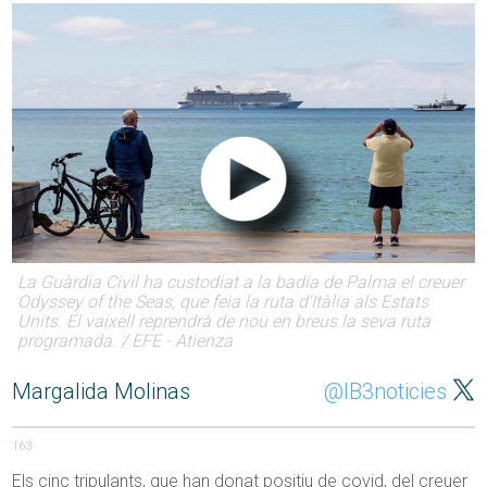
La Guàrdia Civil ha custodiat a la badia de Palma el creuer
Odyssey of the Seas, que feia la ruta d'Itàlia als Estats
Units. El vaixell reprendrà de nou en breus la seva ruta
programada. / EFE - Atienza
Margalida Molinas
@IB3noticies
163
Els cinc tripulants, que han donat positiu de covid, del creuer