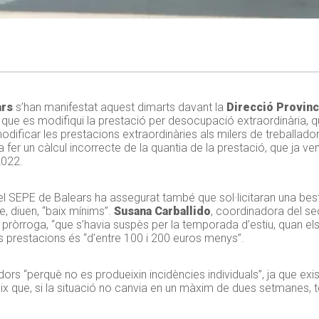
ars
s’han manifestat aquest dimarts davant la
Direcció Provinci
que es modifiqui la prestació per desocupació extraordinària, qu
ficar les prestacions extraordinàries als milers de treballador
 a fer un càlcul incorrecte de la quantia de la prestació, que ja ve
2022.
el
SEPE
de Balears ha assegurat també que sol·licitaran una bes
, diuen, “baix mínims”.
Susana
Carballido
, coordinadora del se
la pròrroga, “que s’havia suspès per la temporada d’estiu, quan el
les prestacions és “d’entre 100 i 200 euros menys”.
ors “perquè no es produeixin incidències individuals”, ja que ex
teix que, si la situació no canvia en un màxim de dues setmanes,