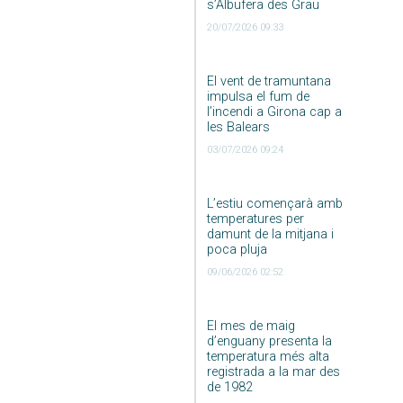
s’Albufera des Grau
20/07/2026 09:33
El vent de tramuntana
impulsa el fum de
l’incendi a Girona cap a
les Balears
03/07/2026 09:24
L’estiu començarà amb
temperatures per
damunt de la mitjana i
poca pluja
09/06/2026 02:52
El mes de maig
d’enguany presenta la
temperatura més alta
registrada a la mar des
de 1982