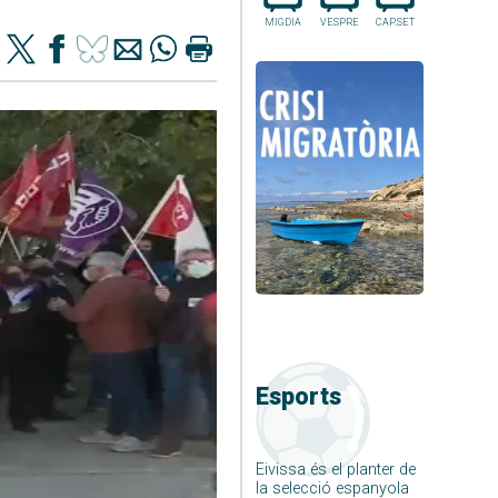
MIGDIA
VESPRE
CAP.SET
Esports
Eivissa és el planter de
la selecció espanyola