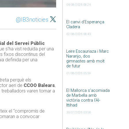
04/08/2026 08:24
@IB3noticies
El canvi d’Esperança
Cladera
02/08/2026 08:43
al del Servei Públic
e s’ha vist reduïda per una
Leire Escauriaza i Marc
s fixos discontinus del
Naranjo, dos
nia definida per una
gimnastes amb molt
de futur
01/08/2026 05:59
treta perquè els
ctor aeri de
CCOO
Balears
,
s treballadors varen tornar a
El Mallorca s’acomiada
de Marbella amb
victòria contra l’Al-
Ittihad
isteix el “compromís de
30/07/2026 03:56
 tornaran a convocar