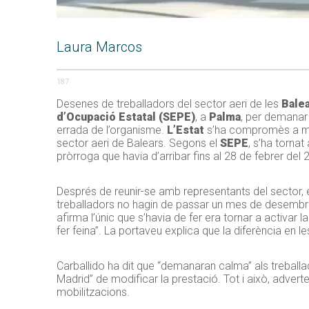
Laura Marcos
187
Desenes de treballadors del sector aeri de les
Bale
d’Ocupació Estatal (
SEPE
)
, a
Palma
, per demanar 
errada de l’organisme.
L’Estat
s’ha compromès a modi
sector aeri de Balears. Segons el
SEPE
, s’ha tornat
pròrroga que havia d’arribar fins al 28 de febrer del 
Després de reunir-se amb representants del sector, 
treballadors no hagin de passar un mes de desembre
afirma l’únic que s’havia de fer era tornar a activar 
fer feina”. La portaveu explica que la diferència en 
Carballido
ha dit que “demanaran calma” als treballad
Madrid” de modificar la prestació. Tot i això, adver
mobilitzacions.