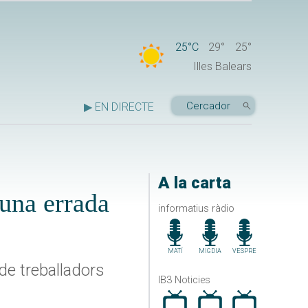
25°C
29°
25°
Illes Balears
▶ EN DIRECTE
A la carta
 una errada
informatius ràdio
MATÍ
MIGDIA
VESPRE
de treballadors
IB3 Noticies