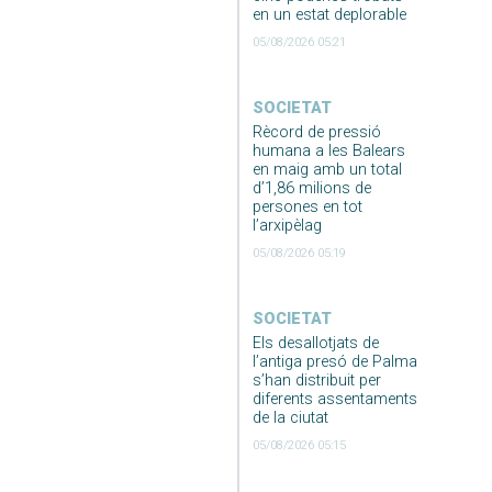
en un estat deplorable
05/08/2026 05:21
SOCIETAT
Rècord de pressió
humana a les Balears
en maig amb un total
d’1,86 milions de
persones en tot
l’arxipèlag
05/08/2026 05:19
SOCIETAT
Els desallotjats de
l’antiga presó de Palma
s’han distribuit per
diferents assentaments
de la ciutat
05/08/2026 05:15