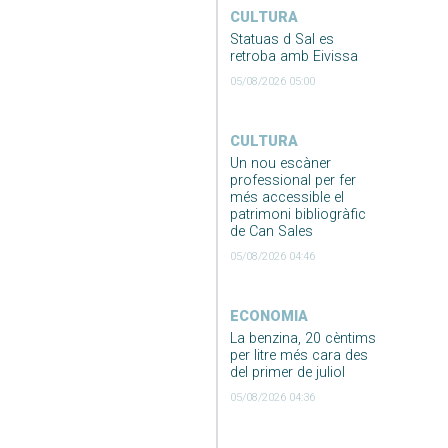
CULTURA
Statuas d Sal es
retroba amb Eivissa
05/08/2026 05:00
CULTURA
Un nou escàner
professional per fer
més accessible el
patrimoni bibliogràfic
de Can Sales
05/08/2026 04:46
ECONOMIA
La benzina, 20 cèntims
per litre més cara des
del primer de juliol
05/08/2026 04:36