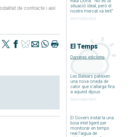
Raúl Llona: ”No és la
situació ideal, però el
dalitat de contracte i així
nostre mercat va lent”
29/07/2026 05:22
El Temps
Darreres edicions
Les Balears pateixen
una nova onada de
calor que s’allarga fins
a aquest dijous
20/07/2026 03:47
El Govern instal·la una
boia intel·ligent per
monitorar en temps
real l’aigua de