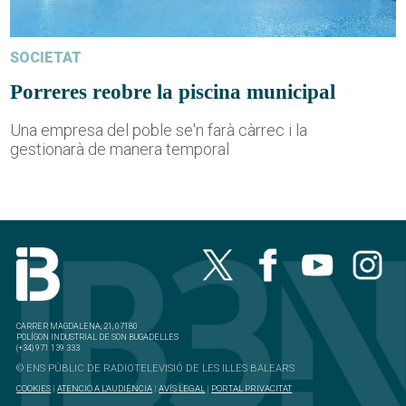
SOCIETAT
Porreres reobre la piscina municipal
Una empresa del poble se'n farà càrrec i la
gestionarà de manera temporal
CARRER MAGDALENA, 21, 07180
POLÍGON INDUSTRIAL DE SON BUGADELLES
(+34) 971 139 333
© ENS PÚBLIC DE RADIOTELEVISIÓ DE LES ILLES BALEARS
COOKIES
|
ATENCIÓ A L'AUDIÈNCIA
|
AVÍS LEGAL
|
PORTAL PRIVACITAT