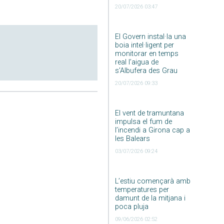
20/07/2026 03:47
El Govern instal·la una
boia intel·ligent per
monitorar en temps
real l’aigua de
s’Albufera des Grau
20/07/2026 09:33
El vent de tramuntana
impulsa el fum de
l’incendi a Girona cap a
les Balears
03/07/2026 09:24
L’estiu començarà amb
temperatures per
damunt de la mitjana i
poca pluja
09/06/2026 02:52