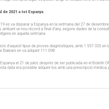
al de 2021 a tot Espanya
d-19 es va disparar a Espanya en la setmana del 27 de desembre
arribant un nou rècord a final d’any, segons dades de la consult
ntígens en aquella setmana.
ició d’aquest tipus de proves diagnòstiques, amb 1.557.320 en 
 Balears en va adquirir 111.098.
panya el 21 de juliol, després de ser publicada en el Boletín Of
questa data era possible adquirir-los amb una prescripció mèdica, 