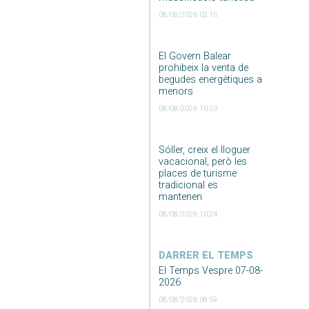
08/08/2026 02:15
El Govern Balear
prohibeix la venta de
begudes energètiques a
menors
08/08/2026 10:53
Sóller, creix el lloguer
vacacional, però les
places de turisme
tradicional es
mantenen
08/08/2026 10:24
DARRER EL TEMPS
El Temps Vespre 07-08-
2026
08/08/2026 08:59