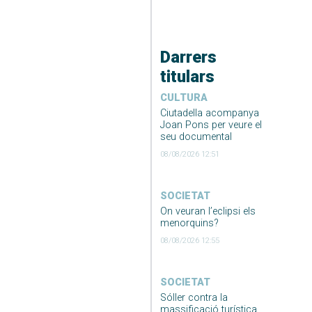
Darrers
titulars
CULTURA
Ciutadella acompanya
Joan Pons per veure el
seu documental
08/08/2026 12:51
SOCIETAT
On veuran l’eclipsi els
menorquins?
08/08/2026 12:55
SOCIETAT
Sóller contra la
massificació turística