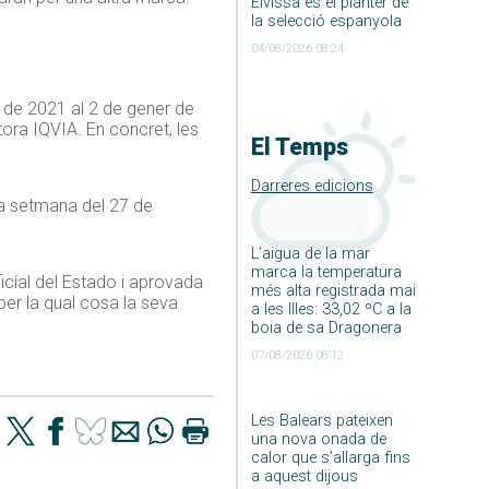
Eivissa és el planter de
la selecció espanyola
04/08/2026 08:24
 de 2021 al 2 de gener de
ora IQVIA. En concret, les
El Temps
Darreres edicions
la setmana del 27 de
L’aigua de la mar
marca la temperatura
icial del Estado i aprovada
més alta registrada mai
per la qual cosa la seva
a les Illes: 33,02 ºC a la
boia de sa Dragonera
07/08/2026 08:12
Les Balears pateixen
una nova onada de
calor que s’allarga fins
a aquest dijous