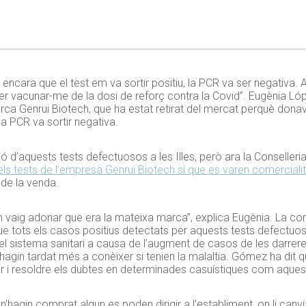
cara que el test em va sortir positiu, la PCR va ser negativa. A
per vacunar-me de la dosi de reforç contra la Covid”. Eugènia L
ca Genrui Biotech, que ha estat retirat del mercat perquè donave
la PCR va sortir negativa.
ó d’aquests tests defectuosos a les Illes, però ara la Conselleria 
ls tests de l’empresa Genrui Biotech sí que es varen comercialit
 de la venda.
vaig adonar que era la mateixa marca”, explica Eugènia. La cons
que tots els casos positius detectats per aquests tests defectuo
 sistema sanitari a causa de l’augment de casos de les darrer
agin tardat més a conèixer si tenien la malaltia. Gómez ha dit qu
r i resoldre els dubtes en determinades casuístiques com aques
n’hagin comprat algun es poden dirigir a l’establiment, on li canv