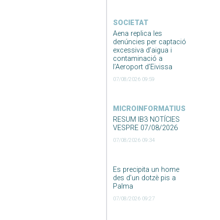
SOCIETAT
Aena replica les
denúncies per captació
excessiva d’aigua i
contaminació a
l’Aeroport d’Eivissa
07/08/2026 09:59
MICROINFORMATIUS
RESUM IB3 NOTÍCIES
VESPRE 07/08/2026
07/08/2026 09:34
Es precipita un home
des d’un dotzè pis a
Palma
07/08/2026 09:27