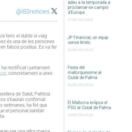
adeu a la temporada a
proclamar-se campió
@IB3noticies
d’Europa
07/08/2026 04:50
ra tenc el dubte si vaig
JP Financial, un equip
ópez és una de les persones
sense límits
n falsos positius. Es va fer
06/08/2026 05:54
ha rectificat i juntament
Festa del
mallorquinisme al
zar
, concretament a unes
Ciutat de Palma
06/08/2026 05:50
ellera de Salut, Patrícia
sos s’hauran confirmat
El Mallorca eclipsa el
es setmanes, ha fet que
PSG al Ciutat de Palma
e el personal sanitari
06/08/2026 05:36
ta.
iaran per una altra marca.