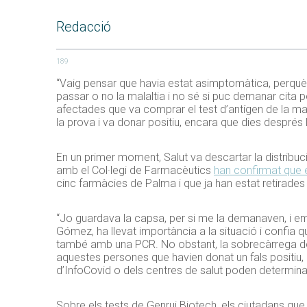
Redacció
189
“Vaig pensar que havia estat asimptomàtica, perquè en
passar o no la malaltia i no sé si puc demanar cita 
afectades que va comprar el test d’antígen de la mar
la prova i va donar positiu, encara que dies després 
En un primer moment, Salut va descartar la distribuci
amb el Col·legi de Farmacèutics
han confirmat que e
cinc farmàcies de Palma i que ja han estat retirades
“Jo guardava la capsa, per si me la demanaven, i em 
Gómez, ha llevat importància a la situació i confia 
també amb una PCR. No obstant, la sobrecàrrega del
aquestes persones que havien donat un fals positiu, h
d’InfoCovid o dels centres de salut poden determina
Sobre els tests de Genrui Biotech, els ciutadans que 