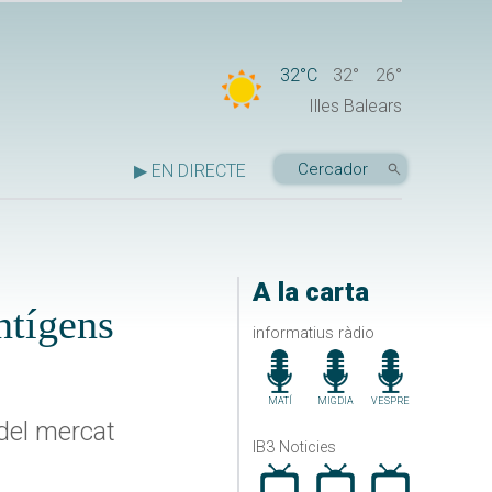
32°C
32°
26°
Illes Balears
▶ EN DIRECTE
A la carta
ntígens
informatius ràdio
MATÍ
MIGDIA
VESPRE
 del mercat
IB3 Noticies