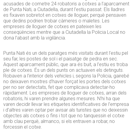
acusades de cometre 24 robatoris a cotxes a l’aparcament
de Punta
Nati
, a Ciutadella, durant l’estiu passat. Els lladres
es fixaven sobretot en cotxes de lloguer, perquè pensaven
que dedins podrien trobar càmeres o maletes. Les
empreses de lloguer de cotxes en pateixen les
conseqüències mentre que a Ciutadella la Policia Local no
dona
l’abast amb la vigilància.
Punta
Nati
és un dels paratges més visitats durant l’estiu pel
seu far, les postes de sol i el paisatge de pedra en sec.
Aquest aparcament públic, que ara és buit, a l’estiu es troba
ple de cotxes. És un dels punts on actuaven els detinguts.
Robaven a l’interior dels vehicles i, segons la Policia, gairebé
no deixaven mostres d’haver forçat les portes dels cotxes
per no ser detectats, fet que complicava detectar-ho
ràpidament. Les empreses de lloguer de cotxes, arran dels
robatoris, hi varen prendre algunes mesures. N’hi ha que
varen decidir llevar les etiquetes identificatives de l’empresa
i d’altres varen optar per avisar als turistes que no deixessin
objectes als cotxes o fins i tot que no tanquessin el cotxe
amb clau perquè, almanco, si els entraven a robar, no
forcessin el cotxe.