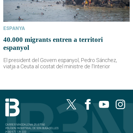
ESPANYA
40.000 migrants entren a territori
espanyol
El president del Govern espanyol, Pedro Sánchez,
viatja a Ceuta al costat del ministre de l'Interior
CARRER MAGDALENA, 21, 07180
POLÍGON INDUSTRIAL DE SON BUGADELLES
(+34) 971 139 333