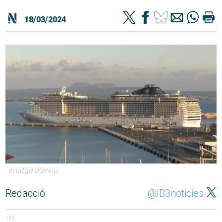
18/03/2024
Imatge d'arxiu.
Redacció
@IB3noticies
165