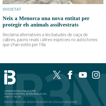
SOCIETAT
Neix a Menorca una nova entitat per
protegir els animals assilvestrats
Reclama alternatives a les batudes de caça de
cabres, paons reials i altres espècies no autòctones
que s'han estès per l'illa
CARRER MAGDALENA, 21, 07180
POLÍGON INDUSTRIAL DE SON BUGADELLES
(+34) 971 139 333
© ENS PÚBLIC DE RADIOTELEVISIÓ DE LES ILLES BALEARS