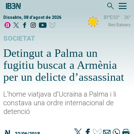
Dissabte, 08 d'agost de 2026
31°C
33°
26°
Illes Balears
SOCIETAT
Detingut a Palma un
fugitiu buscat a Armènia
per un delicte d’assassinat
L'home viatjava d'Ucraïna a Palma i li
constava una ordre internacional de
detenció
22/06/2018