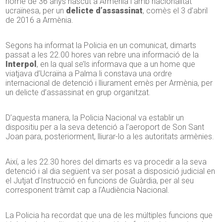
home de 36 anys nascut a Armènia i amb nacionalitat
ucraïnesa, per un
delicte d’assassinat
, comès el 3 d’abril
de 2016 a Armènia.
Segons ha informat la Policia en un comunicat, dimarts
passat a les 22.00 hores van rebre una informació de la
Interpol
, en la qual se’ls informava que a un home que
viatjava d’Ucraïna a Palma li constava una ordre
internacional de detenció i lliurament emès per Armènia, per
un delicte d’assassinat en grup organitzat.
D’aquesta manera, la Policia Nacional va establir un
dispositiu per a la seva detenció a l’aeroport de Son Sant
Joan para, posteriorment, lliurar-lo a les autoritats armènies.
Així, a les 22.30 hores del dimarts es va procedir a la seva
detenció i al dia següent va ser posat a disposició judicial en
el Jutjat d’Instrucció en funcions de Guàrdia, per al seu
corresponent tràmit cap a l’Audiència Nacional.
La Policia ha recordat que una de les múltiples funcions que