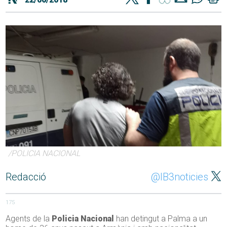
/POLICIA NACIONAL
Redacció
@IB3noticies
175
Agents de la
Policia Nacional
han detingut a Palma a un