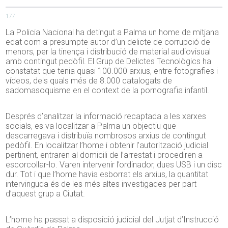
177
La Policia Nacional ha detingut a Palma un home de mitjana
edat com a presumpte autor d’un delicte de corrupció de
menors, per la tinença i distribució de material audiovisual
amb contingut pedòfil. El Grup de Delictes Tecnològics ha
constatat que tenia quasi 100.000 arxius, entre fotografies i
vídeos, dels quals més de 8.000 catalogats de
sadomasoquisme en el context de la pornografia infantil.
Després d’analitzar la informació recaptada a les xarxes
socials, es va localitzar a Palma un objectiu que
descarregava i distribuïa nombrosos arxius de contingut
pedòfil. En localitzar l’home i obtenir l’autorització judicial
pertinent, entraren al domicili de l’arrestat i procediren a
escorcollar-lo. Varen intervenir l’ordinador, dues USB i un disc
dur. Tot i que l’home havia esborrat els arxius, la quantitat
intervinguda és de les més altes investigades per part
d’aquest grup a Ciutat.
L’home ha passat a disposició judicial del Jutjat d’Instrucció