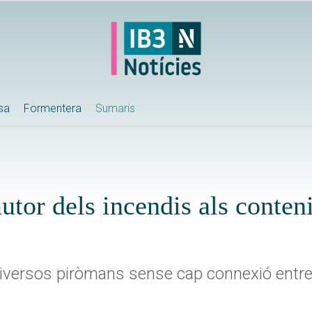
ssa
Formentera
Sumaris
utor dels incendis als conten
 diversos piròmans sense cap connexió entre