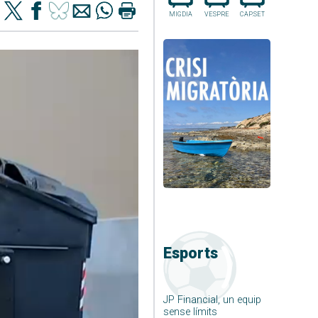
MIGDIA
VESPRE
CAP.SET
Esports
JP Financial, un equip
sense límits