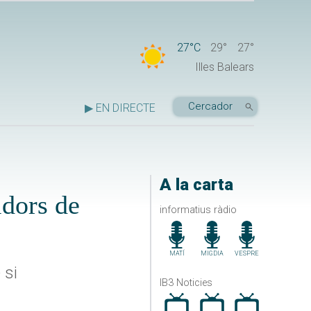
27°C
29°
27°
Illes Balears
▶ EN DIRECTE
A la carta
idors de
informatius ràdio
MATÍ
MIGDIA
VESPRE
 si
IB3 Noticies