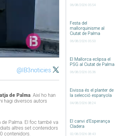
06/08/2026 05:54
Festa del
mallorquinisme al
Ciutat de Palma
06/08/2026 05:50
El Mallorca eclipsa el
PSG al Ciutat de Palma
@IB3noticies
06/08/2026 05:36
Eivissa és el planter de
atja de Palma
. Així ho han
la selecció espanyola
hi hagi diversos autors
04/08/2026 08:24
El canvi d’Esperança
ja de Palma. El foc també va
Cladera
ndiats altres set contenidors
50 contenidors.
02/08/2026 08:43