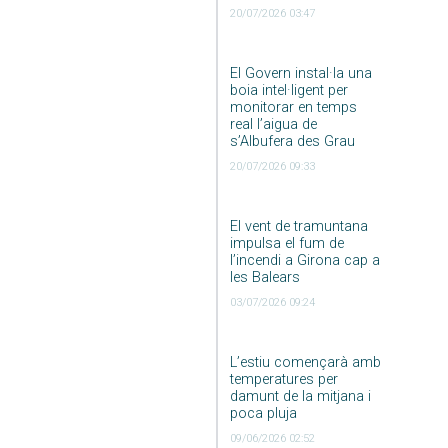
20/07/2026 03:47
El Govern instal·la una
boia intel·ligent per
monitorar en temps
real l’aigua de
s’Albufera des Grau
20/07/2026 09:33
El vent de tramuntana
impulsa el fum de
l’incendi a Girona cap a
les Balears
03/07/2026 09:24
L’estiu començarà amb
temperatures per
damunt de la mitjana i
poca pluja
09/06/2026 02:52