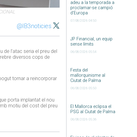
adeu a la temporada a
proclamar-se campió
ACIONAL
d’Europa
07/08/2026 04:50
@IB3noticies
JP Financial, un equip
sense límits
de l’atac seria el preu del
06/08/2026 05:54
a rebre diversos cops de
Festa del
mallorquinisme al
pogut tornar a reincorporar
Ciutat de Palma
06/08/2026 05:50
que porta implantat el nou
 amb motiu del cost del preu
El Mallorca eclipsa el
PSG al Ciutat de Palma
06/08/2026 05:36