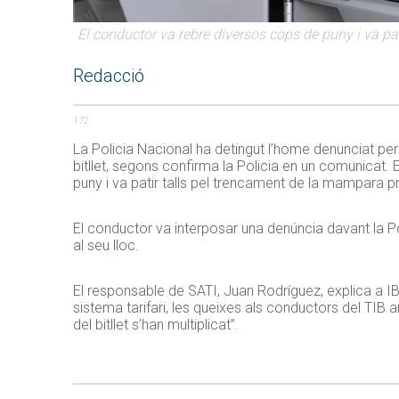
El conductor va rebre diversos cops de puny i va p
Redacció
172
La Policia Nacional ha detingut l’home denunciat pe
bitllet, segons confirma la Policia en un comunicat. 
puny i va patir talls pel trencament de la mampara p
El conductor va interposar una denúncia davant la Pol
al seu lloc.
El responsable de SATI, Juan Rodríguez, explica a IB
sistema tarifari, les queixes als conductors del TIB
del bitllet s’han multiplicat”.