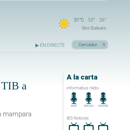
31°C
33°
26°
Illes Balears
▶ EN DIRECTE
A la carta
 TIB a
informatius ràdio
MATÍ
MIGDIA
VESPRE
 la mampara
IB3 Noticies