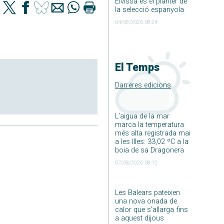
Eivissa és el planter de
la selecció espanyola
04/08/2026 08:24
El Temps
Darreres edicions
L’aigua de la mar
marca la temperatura
més alta registrada mai
a les Illes: 33,02 ºC a la
boia de sa Dragonera
07/08/2026 08:12
Les Balears pateixen
una nova onada de
calor que s’allarga fins
a aquest dijous