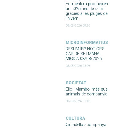
Formentera produeixen
un 50% més de raïm
gràcies a les pluges de
l’hivern
08/08/2026 08:26
MICROINFORMATIUS
RESUM IB3 NOTÍCIES
CAP DE SETMANA
MIGDIA 08/08/2026
08/08/2026 03:09
SOCIETAT
Elio i Mambo, més que
animals de companyia
08/08/2026 07:40
CULTURA
Ciutadella acompanya