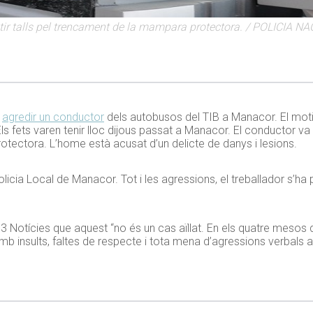
atir talls pel trencament de la mampara protectora. / POLICIA N
r
agredir un conductor
dels autobusos del TIB a Manacor. El motiu 
Els fets varen tenir lloc dijous passat a Manacor. El conductor v
rotectora. L’home està acusat d’un delicte de danys i lesions.
icia Local de Manacor. Tot i les agressions, el treballador s’ha 
3 Notícies que aquest “no és un cas aïllat. En els quatre mesos 
 amb insults, faltes de respecte i tota mena d’agressions verbals