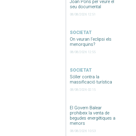
Joan Pons per veure el
seu documental
08/08/2026 12:51
SOCIETAT
On veuran l’eclipsi els
menorquins?
08/08/2026 12:55
SOCIETAT
Sóller contra la
massificació turística
08/08/2026 02:15
El Govern Balear
prohibeix la venta de
begudes energètiques a
menors
08/08/2026 10:53