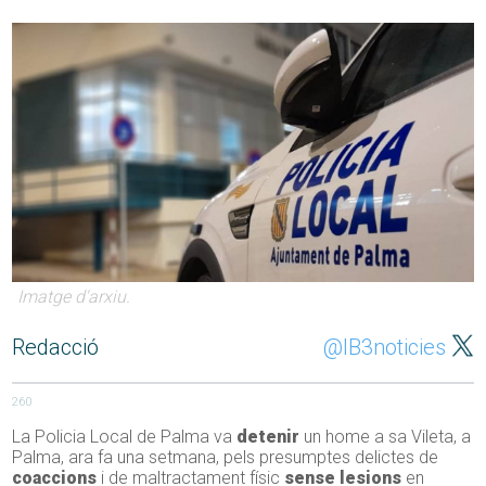
Imatge d'arxiu.
Redacció
@IB3noticies
260
La Policia Local de Palma va
detenir
un home a sa Vileta, a
Palma, ara fa una setmana, pels presumptes delictes de
coaccions
i de maltractament físic
sense lesions
en