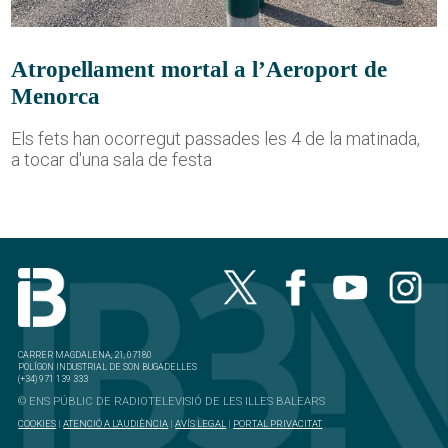
Atropellament mortal a l’Aeroport de
Menorca
Els fets han ocorregut passades les 4 de la matinada,
a tocar d'una sala de festa
CARRER MAGDALENA, 21, 07180
POLÍGON INDUSTRIAL DE SON BUGADELLES
(+34) 971 139 333
© ENS PÚBLIC DE RADIOTELEVISIÓ DE LES ILLES BALEARS
COOKIES
|
ATENCIÓ A L'AUDIÈNCIA
|
AVÍS LEGAL
|
PORTAL PRIVACITAT