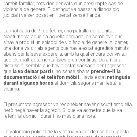
l’àmbit familiar; tots dos derivats d’un presumpte cas de
violència de gènere. El detingut va passar a disposició
judicial i va ser posat en llibertat sense fiança.
La matinada del 9 de febrer, una patrulla de la Unitat
Nocturna va acudir a aquella barriada, on semblava que
s’havia produït un episodi de violència de gènere. Al carrer,
una dona va dir als agents que havia estat agredida minuts
abans per la seva exparella, amb la qual encara convivia, i
que els maltractaments físics eren continus. Durant una
discussió, sembla que havia estat sacsada per l’agressor,
que
la va deixar partir
, no sense abans
prendre-li la
documentació i el telèfon mòbil
. Havia estat
retinguda
durant algunes hores
al domicili, segons manifestà la
víctima.
El presumpte agressor va reconèixer haver discutit amb ella,
però negà haver-la agredit. Sí que va admetre que la va
retenir al domicili durant no més d’una hora.
La valoració policial de la víctima va ser de risc baix, per la