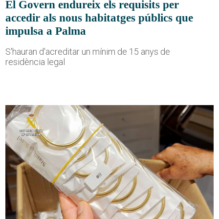
El Govern endureix els requisits per
accedir als nous habitatges públics que
impulsa a Palma
S'hauran d'acreditar un mínim de 15 anys de
residència legal