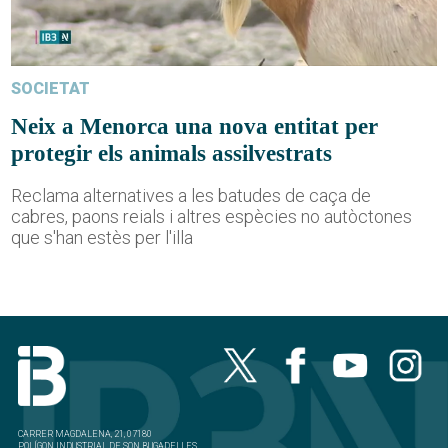
SOCIETAT
Neix a Menorca una nova entitat per
protegir els animals assilvestrats
Reclama alternatives a les batudes de caça de
cabres, paons reials i altres espècies no autòctones
que s'han estès per l'illa
CARRER MAGDALENA, 21, 07180
POLÍGON INDUSTRIAL DE SON BUGADELLES