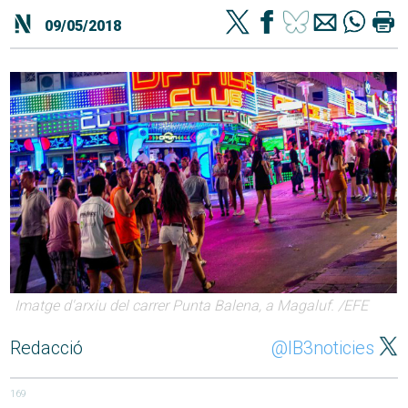
09/05/2018
Imatge d'arxiu del carrer Punta Balena, a Magaluf. /EFE
Redacció
@IB3noticies
169