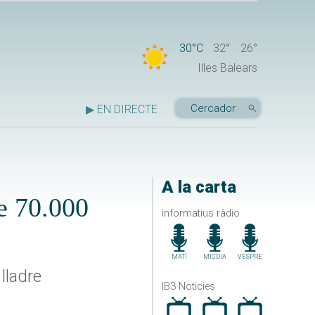
30°C
32°
26°
Illes Balears
▶ EN DIRECTE
A la carta
e 70.000
informatius ràdio
MATÍ
MIGDIA
VESPRE
lladre
IB3 Noticies