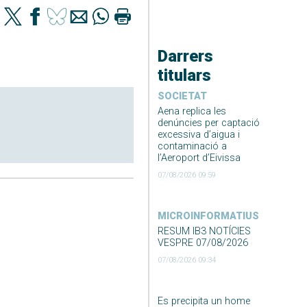
Darrers
titulars
SOCIETAT
Aena replica les
denúncies per captació
excessiva d’aigua i
contaminació a
l’Aeroport d’Eivissa
07/08/2026 09:59
MICROINFORMATIUS
RESUM IB3 NOTÍCIES
VESPRE 07/08/2026
07/08/2026 09:34
Es precipita un home