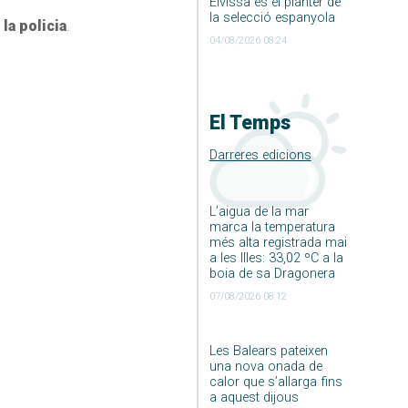
Eivissa és el planter de
la selecció espanyola
la policia
.
04/08/2026 08:24
El Temps
Darreres edicions
L’aigua de la mar
marca la temperatura
més alta registrada mai
a les Illes: 33,02 ºC a la
boia de sa Dragonera
07/08/2026 08:12
Les Balears pateixen
una nova onada de
calor que s’allarga fins
a aquest dijous