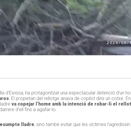
l’illa d’Eivissa, ha protagonitzat una espectacular detenció d’un
uros
. El propietari del rellotge anava de copilot dins un cotxe.
lladre
va copejar l’home amb la intenció de robar-li el rello
darrere d’ell fins a agafar-lo.
resumpte lladre
, sinó també evitar que les víctimes l’agredissin.