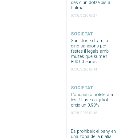
des d’un dotzè pis a
Palma
07/08/2026 09:27
SOCIETAT
Sant Josep tramita
cinc sancions per
festes il·legals amb
multes que sumen
800.00 euros
07/08/2026 09:14
SOCIETAT
L’ocupació hotelera a
les Pitiüses al juliol
creix un 0,90%
07/08/2026 09:15
Es prohibeix el bany en
una zona de la platja