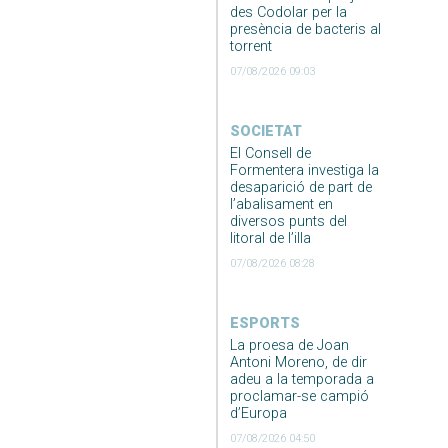
des Codolar per la
presència de bacteris al
torrent
07/08/2026 09:03
SOCIETAT
El Consell de
Formentera investiga la
desaparició de part de
l’abalisament en
diversos punts del
litoral de l’illa
07/08/2026 08:28
ESPORTS
La proesa de Joan
Antoni Moreno, de dir
adeu a la temporada a
proclamar-se campió
d’Europa
07/08/2026 04:50