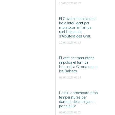
20/07/2026 03:47
El Govern instal·la una
boia intel·ligent per
monitorar en temps
real l’aigua de
s’Albufera des Grau
20/07/2026 09:33
El vent de tramuntana
impulsa el fum de
l’incendi a Girona cap a
les Balears
03/07/2026 09:24
L’estiu començarà amb
temperatures per
damunt de la mitjana i
poca pluja
09/06/2026 02:52