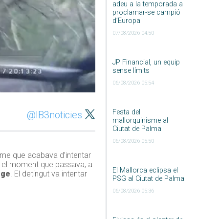
adeu a la temporada a
proclamar-se campió
d’Europa
07/08/2026 04:50
JP Financial, un equip
sense límits
06/08/2026 05:54
Festa del
@IB3noticies
mallorquinisme al
Ciutat de Palma
06/08/2026 05:50
 home que acabava d’intentar
 En el moment que passava, a
El Mallorca eclipsa el
tge
. El detingut va intentar
PSG al Ciutat de Palma
06/08/2026 05:36