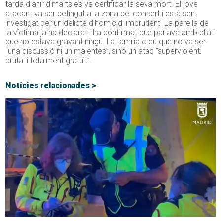
tarda d’ahir dimarts es va certificar la seva mort. El jove
atacant va ser detingut a la zona del concert i està sent
investigat per un delicte d’homicidi imprudent. La parella de
la víctima ja ha declarat i ha confirmat que parlava amb ella i
que no estava gravant ningú. La família creu que no va ser
“una discussió ni un malentès”, sinó un atac “superviolent,
brutal i totalment gratuït”.
Notícies relacionades >