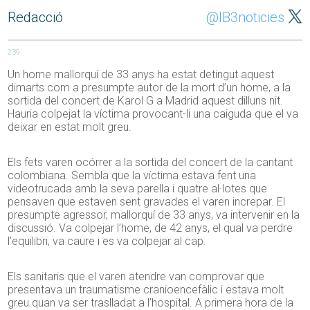
Redacció
@IB3noticies
239
Un home mallorquí de 33 anys ha estat detingut aquest
dimarts com a presumpte autor de la mort d’un home, a la
sortida del concert de Karol G a Madrid aquest dilluns nit.
Hauria colpejat la víctima provocant-li una caiguda que el va
deixar en estat molt greu.
Els fets varen ocórrer a la sortida del concert de la cantant
colombiana. Sembla que la víctima estava fent una
videotrucada amb la seva parella i quatre al·lotes que
pensaven que estaven sent gravades el varen increpar. El
presumpte agressor, mallorquí de 33 anys, va intervenir en la
discussió. Va colpejar l’home, de 42 anys, el qual va perdre
l’equilibri, va caure i es va colpejar al cap.
Els sanitaris que el varen atendre van comprovar que
presentava un traumatisme cranioencefàlic i estava molt
greu quan va ser traslladat a l’hospital. A primera hora de la