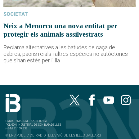
SOCIETAT
Neix a Menorca una nova entitat per
protegir els animals assilvestrats
Reclama alternatives a les batudes de caça de
cabres, paons reials i altres espècies no autòctones
que s'han estès per l'illa
CARRER MAGDALENA, 21, 07180
POLÍGON INDUSTRIAL DE SON BUGADELLES
(+34) 971 139 333
© ENS PÚBLIC DE RADIOTELEVISIÓ DE LES ILLES BALEARS