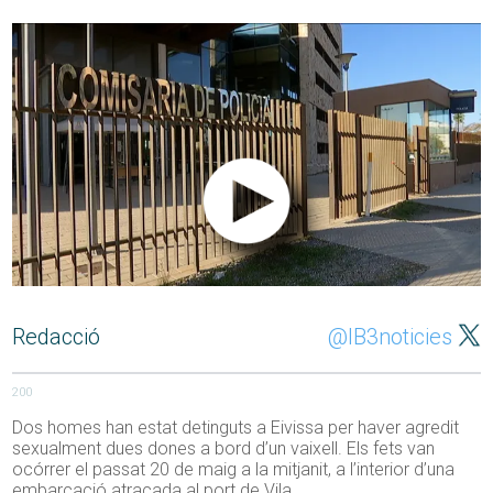
Redacció
@IB3noticies
200
Dos homes han estat detinguts a Eivissa per haver agredit
sexualment dues dones a bord d’un vaixell. Els fets van
ocórrer el passat 20 de maig a la mitjanit, a l’interior d’una
embarcació atracada al port de Vila.