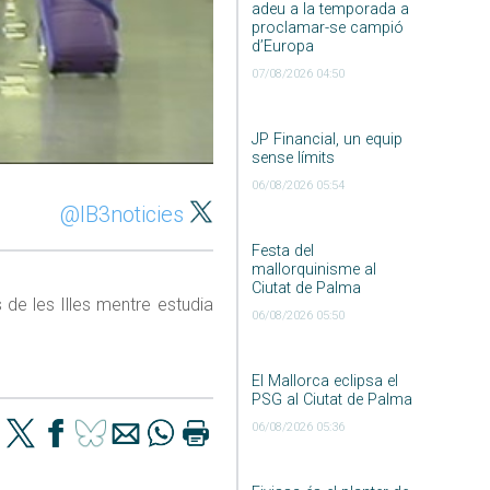
adeu a la temporada a
proclamar-se campió
d’Europa
07/08/2026 04:50
JP Financial, un equip
sense límits
06/08/2026 05:54
@IB3noticies
Festa del
mallorquinisme al
Ciutat de Palma
 de les Illes mentre estudia
06/08/2026 05:50
El Mallorca eclipsa el
PSG al Ciutat de Palma
06/08/2026 05:36