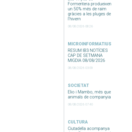
Formentera produeixen
un 50% més de raïm
gràcies a les pluges de
l’hivern
08/08/2026 08:26
MICROINFORMATIUS
RESUM IB3 NOTÍCIES
CAP DE SETMANA
MIGDIA 08/08/2026
08/08/2026 03:09
SOCIETAT
Elio i Mambo, més que
animals de companyia
08/08/2026 07:40
CULTURA
Ciutadella acompanya