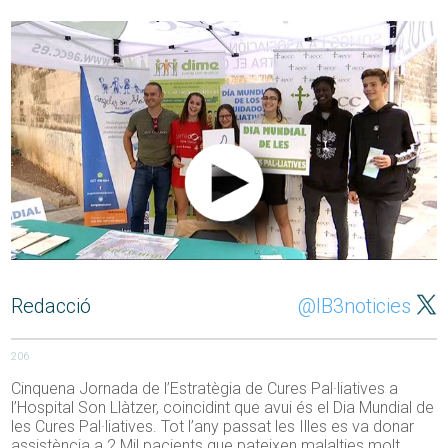
Redacció
@IB3noticies
206
Cinquena Jornada de l’Estratègia de Cures Pal·liatives a
l’Hospital Son Llàtzer, coincidint que avui és el Dia Mundial de
les Cures Pal·liatives. Tot l’any passat les Illes es va donar
assistència a 2 Mil pacients que pateixen malalties molt