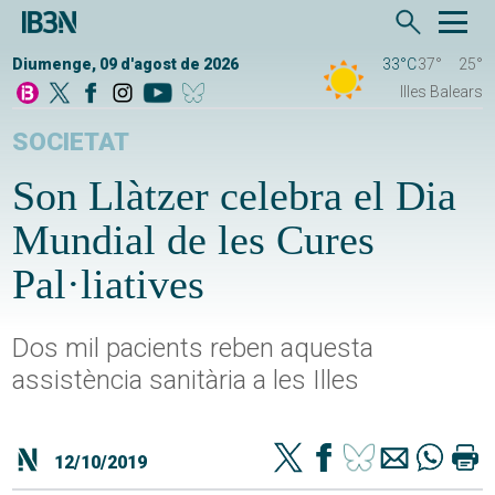
Diumenge, 09 d'agost de 2026
33°C
37°
25°
Illes Balears
SOCIETAT
Son Llàtzer celebra el Dia
Mundial de les Cures
Pal·liatives
Dos mil pacients reben aquesta
assistència sanitària a les Illes
12/10/2019