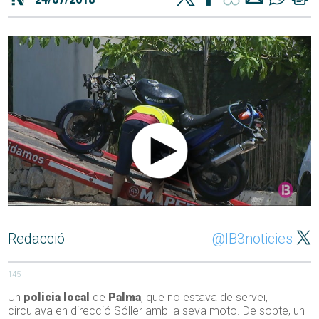
Redacció
@IB3noticies
145
Un
policia local
de
Palma
, que no estava de servei,
circulava en direcció Sóller amb la seva moto. De sobte, un