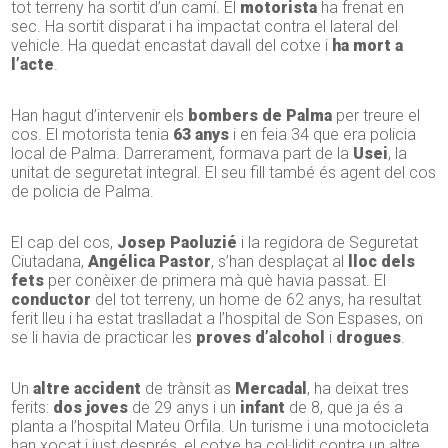
tot terreny ha sortit d’un camí. El
motorista
ha frenat en
sec. Ha sortit disparat i ha impactat contra el lateral del
vehicle. Ha quedat encastat davall del cotxe i
ha mort a
l’acte
.
Han hagut d’intervenir els
bombers de Palma
per treure el
cos. El motorista tenia
63 anys
i en feia 34 que era policia
local de Palma. Darrerament, formava part de la
Usei
, la
unitat de seguretat integral. El seu fill també és agent del cos
de policia de Palma.
El cap del cos,
Josep Paoluzié
i la regidora de Seguretat
Ciutadana,
Angélica Pastor
, s’han desplaçat al
lloc dels
fets
per conèixer de primera mà què havia passat. El
conductor
del tot terreny, un home de 62 anys, ha resultat
ferit lleu i ha estat traslladat a l’hospital de Son Espases, on
se li havia de practicar les
proves d’alcohol
i
drogues
.
Un
altre accident
de trànsit as
Mercadal
, ha deixat tres
ferits:
dos joves
de 29 anys i un
infant
de 8, que ja és a
planta a l’hospital Mateu Orfila. Un turisme i una motocicleta
han xocat i just després, el cotxe ha col·lidit contra un altre