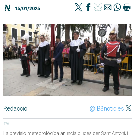
15/01/2025
Redacció
@IB3noticies
476
La previsió meteorològica anuncia pluges per Sant Antoni, i