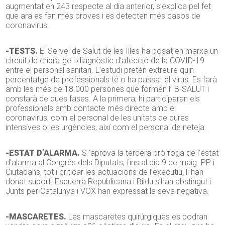
augmentat en 243 respecte al dia anterior, s’explica pel fet
que ara es fan més proves i es detecten més casos de
coronavirus.
-TESTS.
El Servei de Salut de les Illes ha posat en marxa un
circuit de cribratge i diagnòstic d’afecció de la COVID-19
entre el personal sanitari. L’estudi pretén extreure quin
percentatge de professionals té o ha passat el virus. Es farà
amb les més de 18.000 persones que formen l’IB-SALUT i
constarà de dues fases. A la primera, hi participaran els
professionals amb contacte més directe amb el
coronavirus, com el personal de les unitats de cures
intensives o les urgències, així com el personal de neteja.
-ESTAT D’ALARMA.
S ‘aprova la tercera pròrroga de l’estat
d’alarma al Congrés dels Diputats, fins al dia 9 de maig. PP i
Ciutadans, tot i criticar les actuacions de l’executiu, li han
donat suport. Esquerra Republicana i Bildu s’han abstingut i
Junts per Catalunya i VOX han expressat la seva negativa.
-MASCARETES.
Les mascaretes quirúrgiques es podran