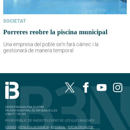
SOCIETAT
Porreres reobre la piscina municipal
Una empresa del poble se'n farà càrrec i la
gestionarà de manera temporal
CARRER MAGDALENA, 21, 07180
POLÍGON INDUSTRIAL DE SON BUGADELLES
(+34) 971 139 333
© ENS PÚBLIC DE RADIOTELEVISIÓ DE LES ILLES BALEARS
COOKIES
|
ATENCIÓ A L'AUDIÈNCIA
|
AVÍS LEGAL
|
PORTAL PRIVACITAT