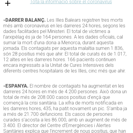
Tota la informació sobre el coronavirus
-DARRER BALANÇ.
Les Illes Balears registren tres morts
més amb coronavirus en les darreres 24 hores, segons les
dades facilitades pel Ministeri. El total de víctimes a
l’arxipèlag és ja de 164 persones. A les dades oficials, cal
sumar la mort d’una dona a Menorca, durant aquesta
jornada. Els contagiats per aquesta malaltia sumen 1.836,
són 28 positius més que ahir. El total de curats és de 1.017,
12 altes en les darreres hores. 166 pacients continuen
encara ingressats a la Unitat de Cures Intensives dels
diferents centres hospitalaris de les Illes, cinc més que ahir.
-ESPANYA.
El nombre de contagiats ha augmentat en les
darreres 24 hores en més de 4.200 persones. Això dona un
total de més de 208.000 casos positius d’ençà que
començà la crisi sanitària. La xifra de morts notificada en
les darreres hores, 435, ha patit novament un pic. S’arriba ja
a més de 21.700 defuncions. Els casos de persones
curades s’acosta a les 86.000, amb un augment de més de
3.400. El director del Centre d’Emergències i Alertes
Sanitàries explica que l’increment de nous positius, que han