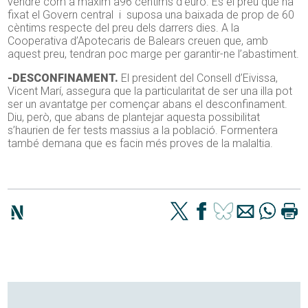
vendre com a màxim a96 cèntims d’euro. És el preu que ha
fixat el Govern central i suposa una baixada de prop de 60
cèntims respecte del preu dels darrers dies. A la
Cooperativa d’Apotecaris de Balears creuen que, amb
aquest preu, tendran poc marge per garantir-ne l’abastiment.
-DESCONFINAMENT.
El president del Consell d’Eivissa,
Vicent Marí, assegura que la particularitat de ser una illa pot
ser un avantatge per començar abans el desconfinament.
Diu, però, que abans de plantejar aquesta possibilitat
s’haurien de fer tests massius a la població. Formentera
també demana que es facin més proves de la malaltia.