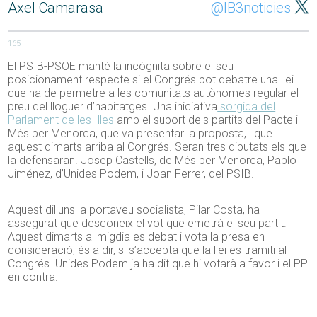
Axel Camarasa
@IB3noticies
165
El PSIB-PSOE manté la incògnita sobre el seu
posicionament respecte si el Congrés pot debatre una llei
que ha de permetre a les comunitats autònomes regular el
preu del lloguer d’habitatges. Una iniciativa
sorgida del
Parlament de les Illes
amb el suport dels partits del Pacte i
Més per Menorca, que va presentar la proposta, i que
aquest dimarts arriba al Congrés. Seran tres diputats els que
la defensaran. Josep Castells, de Més per Menorca, Pablo
Jiménez, d’Unides Podem, i Joan Ferrer, del PSIB.
Aquest dilluns la portaveu socialista, Pilar Costa, ha
assegurat que desconeix el vot que emetrà el seu partit.
Aquest dimarts al migdia es debat i vota la presa en
consideració, és a dir, si s’accepta que la llei es tramiti al
Congrés. Unides Podem ja ha dit que hi votarà a favor i el PP
en contra.