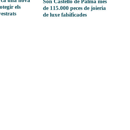
rca una nova
Son Castelló de Palma més
otegir els
de 115.000 peces de joieria
vestrats
de luxe falsificades