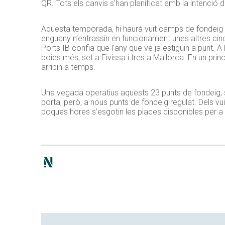
QR. Tots els canvis s’han planificat amb la intenció d
Aquesta temporada, hi haurà vuit camps de fondeig o
enguany n’entrassin en funcionament unes altres cin
Ports IB confia que l’any que ve ja estiguin a punt. 
boies més, set a Eivissa i tres a Mallorca. En un pri
arribin a temps.
Una vegada operatius aquests 23 punts de fondeig, s
porta, però, a nous punts de fondeig regulat. Dels v
poques hores s’esgotin les places disponibles per a to