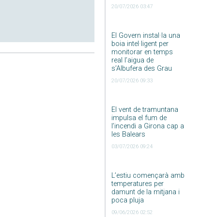
20/07/2026 03:47
El Govern instal·la una
boia intel·ligent per
monitorar en temps
real l’aigua de
s’Albufera des Grau
20/07/2026 09:33
El vent de tramuntana
impulsa el fum de
l’incendi a Girona cap a
les Balears
03/07/2026 09:24
L’estiu començarà amb
temperatures per
damunt de la mitjana i
poca pluja
09/06/2026 02:52