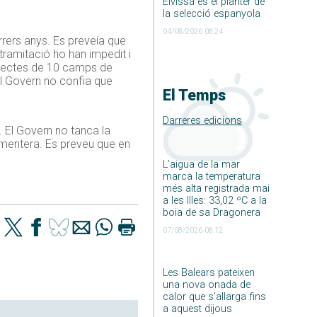
Eivissa és el planter de
la selecció espanyola
04/08/2026 08:24
rrers anys. Es preveia que
ramitació ho han impedit i
projectes de 10 camps de
 el Govern no confia que
El Temps
Darreres edicions
 El Govern no tanca la
ormentera. Es preveu que en
L’aigua de la mar
marca la temperatura
més alta registrada mai
a les Illes: 33,02 ºC a la
boia de sa Dragonera
07/08/2026 08:12
Les Balears pateixen
una nova onada de
calor que s’allarga fins
a aquest dijous