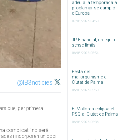
adeu a la temporada a
proclamar-se campió
d’Europa
07/08/2026 04:50
JP Financial, un equip
sense límits
06/08/2026 05:54
Festa del
mallorquinisme al
@IB3noticies
Ciutat de Palma
06/08/2026 05:50
ars que, per primera
El Mallorca eclipsa el
PSG al Ciutat de Palma
06/08/2026 05:36
’ha complicat i no serà
rades i incorporen un codi