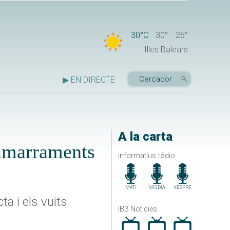
30°C
30°
26°
Illes Balears
▶ EN DIRECTE
A la carta
’amarraments
informatius ràdio
MATÍ
MIGDIA
VESPRE
a i els vuits
IB3 Noticies