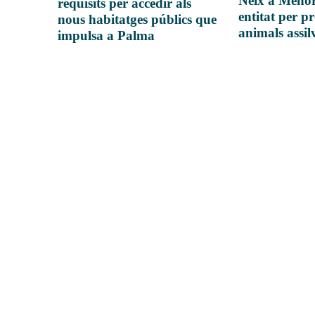
Neix a Meno
requisits per accedir als
entitat per pr
nous habitatges públics que
animals assil
impulsa a Palma