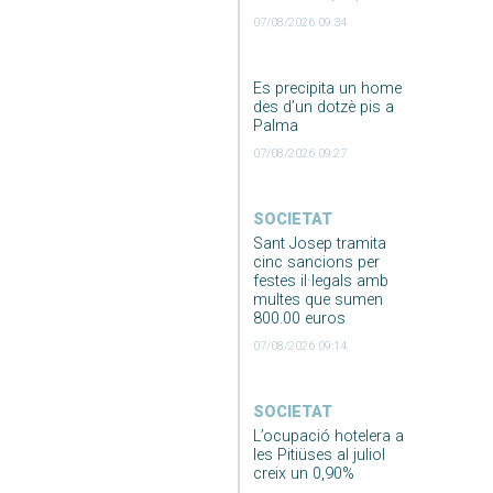
07/08/2026 09:34
Es precipita un home
des d’un dotzè pis a
Palma
07/08/2026 09:27
SOCIETAT
Sant Josep tramita
cinc sancions per
festes il·legals amb
multes que sumen
800.00 euros
07/08/2026 09:14
SOCIETAT
L’ocupació hotelera a
les Pitiüses al juliol
creix un 0,90%