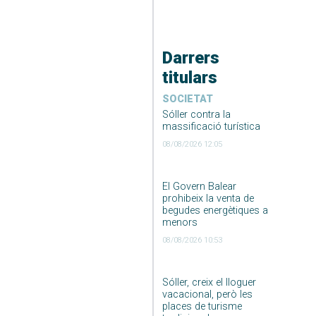
Darrers
titulars
SOCIETAT
Sóller contra la
massificació turística
08/08/2026 12:05
El Govern Balear
prohibeix la venta de
begudes energètiques a
menors
08/08/2026 10:53
Sóller, creix el lloguer
vacacional, però les
places de turisme