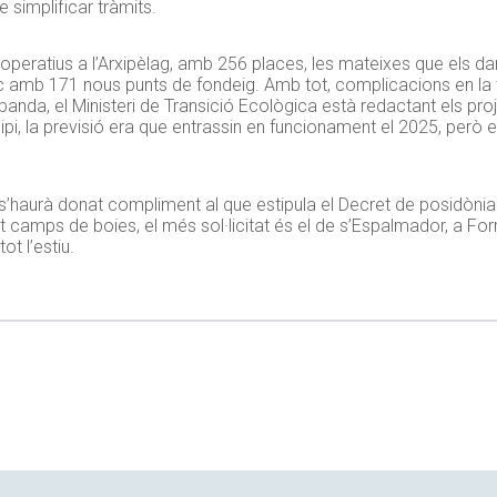
e simplificar tràmits.
peratius a l’Arxipèlag, amb 256 places, les mateixes que els da
c amb 171 nous punts de fondeig. Amb tot, complicacions en la t
A banda, el Ministeri de Transició Ecològica està redactant els 
ncipi, la previsió era que entrassin en funcionament el 2025, però
’haurà donat compliment al que estipula el Decret de posidònia.
uit camps de boies, el més sol·licitat és el de s’Espalmador, a F
t l’estiu.