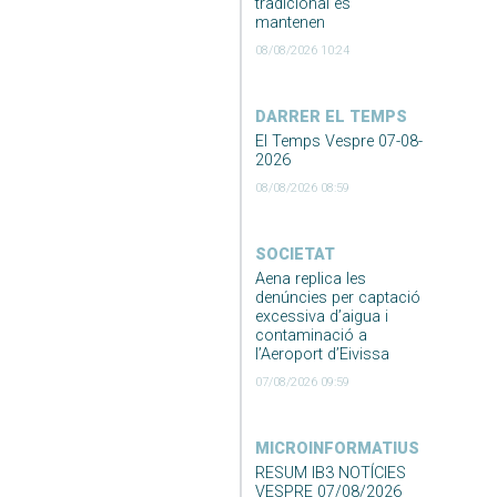
tradicional es
mantenen
08/08/2026 10:24
DARRER EL TEMPS
El Temps Vespre 07-08-
2026
08/08/2026 08:59
SOCIETAT
Aena replica les
denúncies per captació
excessiva d’aigua i
contaminació a
l’Aeroport d’Eivissa
07/08/2026 09:59
MICROINFORMATIUS
RESUM IB3 NOTÍCIES
VESPRE 07/08/2026