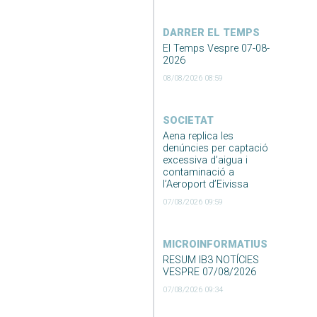
DARRER EL TEMPS
El Temps Vespre 07-08-
2026
08/08/2026 08:59
SOCIETAT
Aena replica les
denúncies per captació
excessiva d’aigua i
contaminació a
l’Aeroport d’Eivissa
07/08/2026 09:59
MICROINFORMATIUS
RESUM IB3 NOTÍCIES
VESPRE 07/08/2026
07/08/2026 09:34