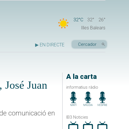
32°C
32°
26°
Illes Balears
▶ EN DIRECTE
A la carta
, José Juan
informatius ràdio
MATÍ
MIGDIA
VESPRE
e de comunicació en
IB3 Noticies