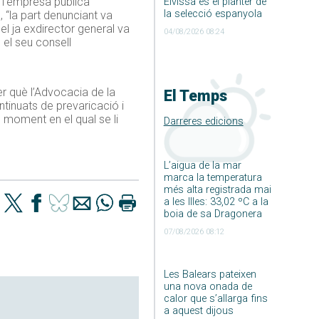
a l’empresa pública
Eivissa és el planter de
la selecció espanyola
, “la part denunciant va
el ja exdirector general va
04/08/2026 08:24
 el seu consell
er què l’Advocacia de la
El Temps
tinuats de prevaricació i
l moment en el qual se li
Darreres edicions
L’aigua de la mar
marca la temperatura
més alta registrada mai
a les Illes: 33,02 ºC a la
boia de sa Dragonera
07/08/2026 08:12
Les Balears pateixen
una nova onada de
calor que s’allarga fins
a aquest dijous