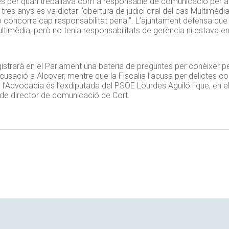
lictes per quan treballava com a responsable de comunicació per 
es anys es va dictar l’obertura de judici oral del cas Multimèdia
o concorre cap responsabilitat penal”. L’ajuntament defensa que 
timèdia, però no tenia responsabilitats de gerència ni estava en
egistrarà en el Parlament una bateria de preguntes per conèixer p
sació a Alcover, mentre que la Fiscalia l’acusa per delictes con
e l’Advocacia és l’exdiputada del PSOE Lourdes Aguiló i que, en e
c de director de comunicació de Cort.