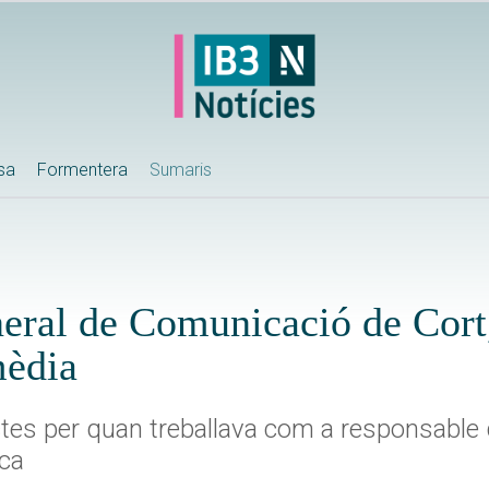
ssa
Formentera
Sumaris
neral de Comunicació de Cort
mèdia
elictes per quan treballava com a responsabl
ca