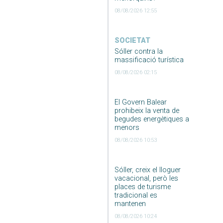
08/08/2026 12:55
SOCIETAT
Sóller contra la
massificació turística
08/08/2026 02:15
El Govern Balear
prohibeix la venta de
begudes energètiques a
menors
08/08/2026 10:53
Sóller, creix el lloguer
vacacional, però les
places de turisme
tradicional es
mantenen
08/08/2026 10:24