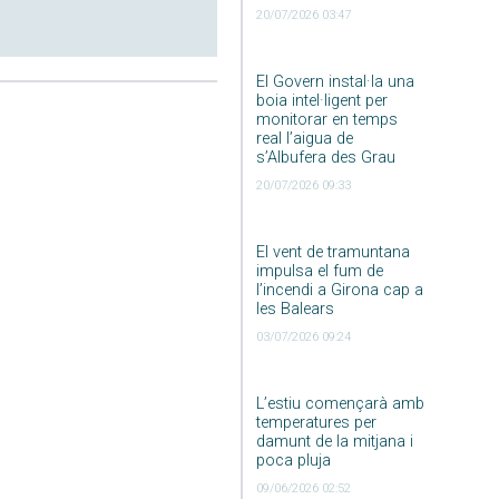
20/07/2026 03:47
El Govern instal·la una
boia intel·ligent per
monitorar en temps
real l’aigua de
s’Albufera des Grau
20/07/2026 09:33
El vent de tramuntana
impulsa el fum de
l’incendi a Girona cap a
les Balears
03/07/2026 09:24
L’estiu començarà amb
temperatures per
damunt de la mitjana i
poca pluja
09/06/2026 02:52