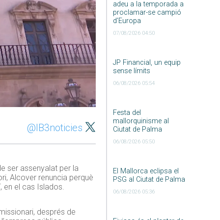
adeu a la temporada a
proclamar-se campió
d’Europa
07/08/2026 04:50
JP Financial, un equip
sense límits
06/08/2026 05:54
Festa del
mallorquinisme al
@IB3noticies
Ciutat de Palma
06/08/2026 05:50
e ser assenyalat per la
El Mallorca eclipsa el
i, Alcover renuncia perquè
PSG al Ciutat de Palma
í, en el cas Islados.
06/08/2026 05:36
imissionari, després de