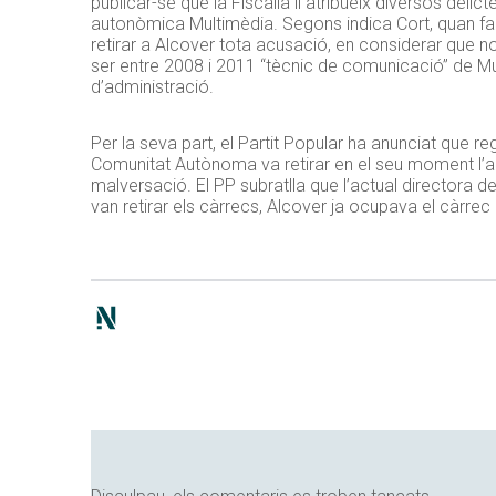
publicar-se que la Fiscalia li atribueix diversos de
autonòmica Multimèdia. Segons indica Cort, quan fa tr
retirar a Alcover tota acusació, en considerar que n
ser entre 2008 i 2011 “tècnic de comunicació” de Mul
d’administració.
Per la seva part, el Partit Popular ha anunciat que r
Comunitat Autònoma va retirar en el seu moment l’acu
malversació. El PP subratlla que l’actual directora d
van retirar els càrrecs, Alcover ja ocupava el càrre