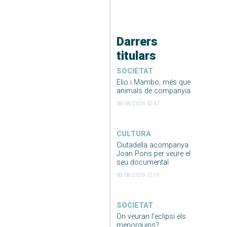
Darrers
titulars
SOCIETAT
Elio i Mambo, més que
animals de companyia
08/08/2026 02:47
CULTURA
Ciutadella acompanya
Joan Pons per veure el
seu documental
08/08/2026 12:51
SOCIETAT
On veuran l’eclipsi els
menorquins?