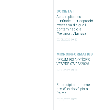
SOCIETAT
Aena replica les
denúncies per captació
excessiva d’aigua i
contaminació a
l’Aeroport d’Eivissa
07/08/2026 09:59
MICROINFORMATIUS
RESUM IB3 NOTÍCIES
VESPRE 07/08/2026
07/08/2026 09:34
Es precipita un home
des d’un dotzè pis a
Palma
07/08/2026 09:27