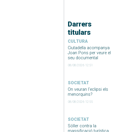
Darrers
titulars
CULTURA
Ciutadella acompanya
Joan Pons per veure el
seu documental
08/08/2026 12:51
SOCIETAT
On veuran l’eclipsi els
menorquins?
08/08/2026 12:55
SOCIETAT
Sóller contra la
massificació turística