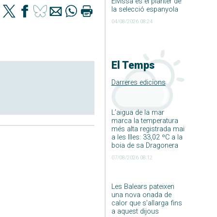
Eivissa és el planter de
la selecció espanyola
04/08/2026 08:24
El Temps
Darreres edicions
L’aigua de la mar
marca la temperatura
més alta registrada mai
a les Illes: 33,02 ºC a la
boia de sa Dragonera
07/08/2026 08:12
Les Balears pateixen
una nova onada de
calor que s’allarga fins
a aquest dijous