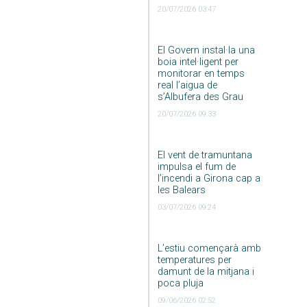
20/07/2026 03:47
El Govern instal·la una
boia intel·ligent per
monitorar en temps
real l’aigua de
s’Albufera des Grau
20/07/2026 09:33
El vent de tramuntana
impulsa el fum de
l’incendi a Girona cap a
les Balears
03/07/2026 09:24
L’estiu començarà amb
temperatures per
damunt de la mitjana i
poca pluja
09/06/2026 02:52