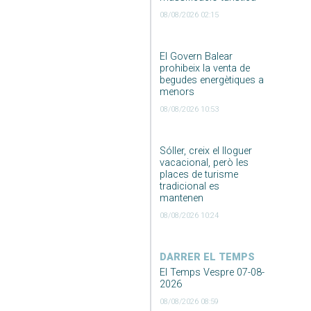
08/08/2026 02:15
El Govern Balear
prohibeix la venta de
begudes energètiques a
menors
08/08/2026 10:53
Sóller, creix el lloguer
vacacional, però les
places de turisme
tradicional es
mantenen
08/08/2026 10:24
DARRER EL TEMPS
El Temps Vespre 07-08-
2026
08/08/2026 08:59