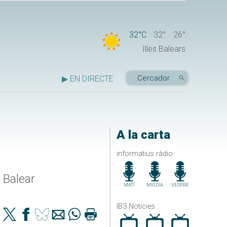
32°C
32°
26°
Illes Balears
▶ EN DIRECTE
A la carta
informatius ràdio
 Balear
MATÍ
MIGDIA
VESPRE
IB3 Noticies