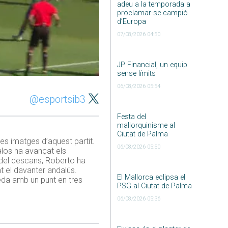
adeu a la temporada a
proclamar-se campió
d’Europa
07/08/2026 04:50
JP Financial, un equip
sense límits
06/08/2026 05:54
@esportsib3
Festa del
mallorquinisme al
Ciutat de Palma
les imatges d’aquest partit.
06/08/2026 05:50
palos ha avançat els
del descans, Roberto ha
rat el davanter andalús.
El Mallorca eclipsa el
eda amb un punt en tres
PSG al Ciutat de Palma
06/08/2026 05:36