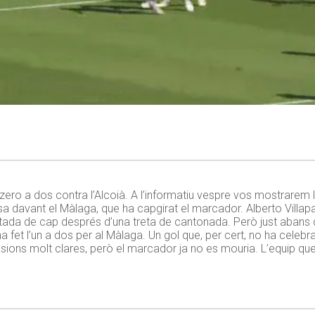
 zero a dos contra l’Alcoià. A l’informatiu vespre vos mostrarem 
 casa davant el Màlaga, que ha capgirat el marcador. Alberto Villa
da de cap després d’una treta de cantonada. Però just abans 
, ha fet l’un a dos per al Màlaga. Un gol que, per cert, no ha celeb
asions molt clares, però el marcador ja no es mouria. L’equip qu