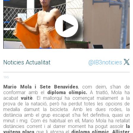
Noticies Actualitat
@IB3noticies
195
Mario Mola i Sete Benavides
, com deim, s’han de
conformar amb el
diploma olímpic.
A triatló, Mola ha
acabat
vuitè
. El mallorquí ha començat malament a la
prova de la natació, però ha perdut totes les opcions de
medalla damunt la bicicleta. Amb les dues rodes, la
distància amb el grup escapat s’ha fet definitiva, quasi un
minut i mig. Com és habitual en ell, Mario Mola ha retallat
distàncies corrent i al darrer moment ha pogut assolir
la
vuitena plaça
que li atorga el
diploma olímpic
.
Allister