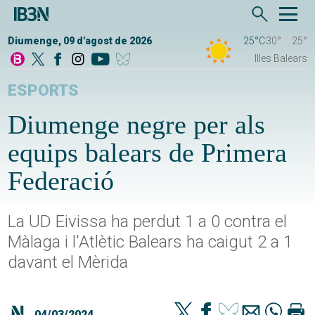
Diumenge, 09 d'agost de 2026
25°C
30°
25°
Illes Balears
ESPORTS
Diumenge negre per als
equips balears de Primera
Federació
La UD Eivissa ha perdut 1 a 0 contra el
Màlaga i l'Atlètic Balears ha caigut 2 a 1
davant el Mèrida
04/03/2024