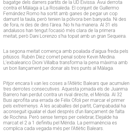
bagatge dels darrers partits de la UD Eivissa. Avui derrota
contra el Màlaga a La Rosaleda. El conjunt de Guillermo
Fernández Romo ha sortit amb ganes de pegar un cop
damunt la taula, però tenien la pólvora ben banyada. Ni des
de fora, ni des de dins l’àrea. No hi ha manera. Al 31 els
andalusos han tengut l’ocasió més clara de la primera
meitat, però Dani Lorenzo s’ha topat amb un gran Sequeira.
La segona meitat comença amb poalada d’aigua freda pels
pitiüsos. Rubén Díez comet penal sobre Kevin Medina.
L’exbalearico Dioni Villalba transforma la pena màxima amb
un bon llançament per donar als tres punts al Màlaga.
Pitjor encara li van les coses a l’Atlètic Balears que acumulen
tres derrotes consecutives. Aquesta jornada els de Juanma
Barrero han perdut contra un rival directe, el Mèrida. Al 32
Busi aprofita una errada de Félix Ofoli per marcar el primer
pels extremenys. A les acaballes del partit, Campabadal ha
aconseguit igualar el duel després d’un llançament de falta
de Rochina. Però sense temps per celebrar, Elejalde ha
marcat el 2 a 1 definitiu pel Mérida. La permanència es
complica cada vegada més per l’Atlètic Balears.