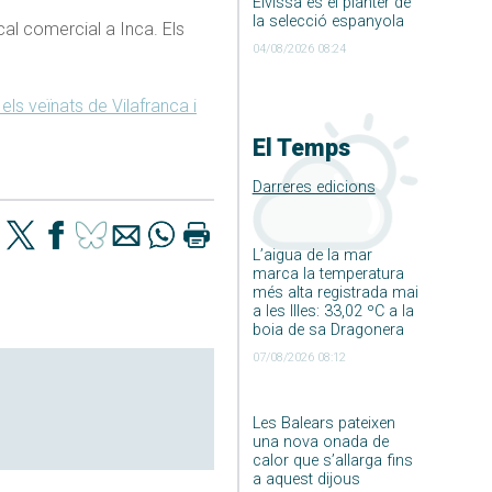
Eivissa és el planter de
la selecció espanyola
al comercial a Inca. Els
04/08/2026 08:24
els veïnats de Vilafranca i
El Temps
Darreres edicions
L’aigua de la mar
marca la temperatura
més alta registrada mai
a les Illes: 33,02 ºC a la
boia de sa Dragonera
07/08/2026 08:12
Les Balears pateixen
una nova onada de
calor que s’allarga fins
a aquest dijous