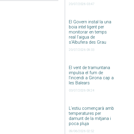
20/07/2026 03:47
El Govern instal·la una
boia intel·ligent per
monitorar en temps
real l’aigua de
s’Albufera des Grau
20/07/2026 09:33
El vent de tramuntana
impulsa el fum de
l’incendi a Girona cap a
les Balears
03/07/2026 09:24
L’estiu començarà amb
temperatures per
damunt de la mitjana i
poca pluja
09/06/2026 02:52