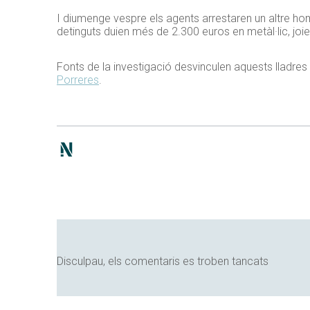
I diumenge vespre els agents arrestaren un altre hom
detinguts duien més de 2.300 euros en metàl·lic, joi
Fonts de la investigació desvinculen aquests lladres 
Porreres
.
Disculpau, els comentaris es troben tancats