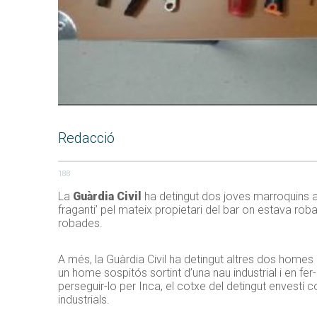
Redacció
188
La
Guàrdia Civil
ha detingut dos joves marroquins 
fraganti’ pel mateix propietari del bar on estava ro
robades.
A més, la Guàrdia Civil ha detingut altres dos homes
un home sospitós sortint d’una nau industrial i en fe
perseguir-lo per Inca, el cotxe del detingut envestí
industrials.