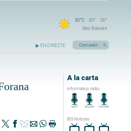
30°C
30°
26°
Illes Balears
▶ EN DIRECTE
A la carta
 Forana
informatius ràdio
MATÍ
MIGDIA
VESPRE
IB3 Noticies