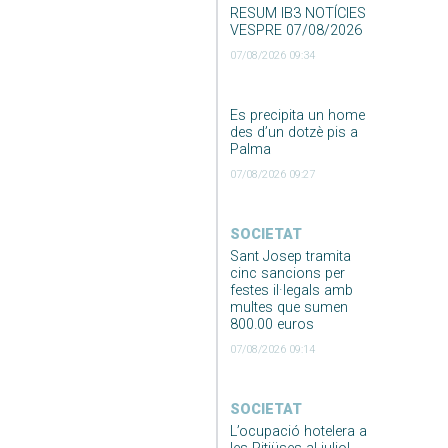
RESUM IB3 NOTÍCIES
VESPRE 07/08/2026
07/08/2026 09:34
Es precipita un home
des d’un dotzè pis a
Palma
07/08/2026 09:27
SOCIETAT
Sant Josep tramita
cinc sancions per
festes il·legals amb
multes que sumen
800.00 euros
07/08/2026 09:14
SOCIETAT
L’ocupació hotelera a