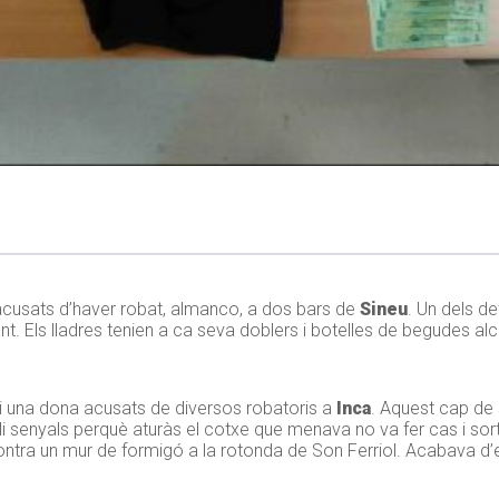
acusats d’haver robat, almanco, a dos bars de
Sineu
. Un dels d
bant. Els lladres tenien a ca seva doblers i botelles de begudes
 i una dona acusats de diversos robatoris a
Inca
. Aquest cap de
r-li senyals perquè aturàs el cotxe que menava no va fer cas i sor
 contra un mur de formigó a la rotonda de Son Ferriol. Acabava d’