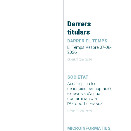
Darrers
titulars
DARRER EL TEMPS
El Temps Vespre 07-08-
2026
08/08/2026 08:59
SOCIETAT
Aena replica les
denúncies per captació
excessiva d’aigua i
contaminació a
l’Aeroport d’Eivissa
07/08/2026 09:59
MICROINFORMATIUS