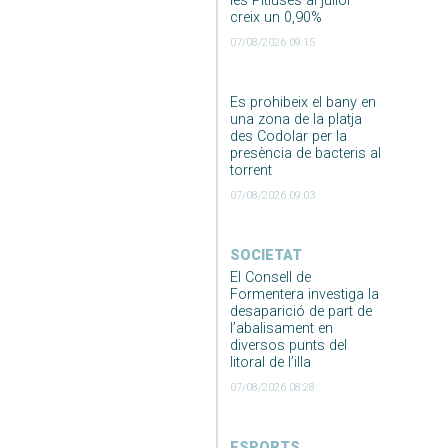
les Pitiüses al juliol
creix un 0,90%
07/08/2026 09:15
Es prohibeix el bany en
una zona de la platja
des Codolar per la
presència de bacteris al
torrent
07/08/2026 09:03
SOCIETAT
El Consell de
Formentera investiga la
desaparició de part de
l’abalisament en
diversos punts del
litoral de l’illa
07/08/2026 08:28
ESPORTS