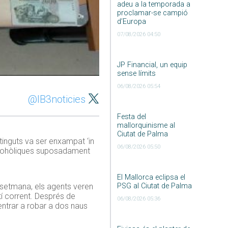
adeu a la temporada a
proclamar-se campió
d’Europa
07/08/2026 04:50
JP Financial, un equip
sense límits
06/08/2026 05:54
@IB3noticies
Festa del
mallorquinisme al
Ciutat de Palma
etinguts va ser enxampat ‘in
06/08/2026 05:50
 alcohòliques suposadament
El Mallorca eclipsa el
PSG al Ciutat de Palma
 setmana, els agents veren
tí corrent. Després de
06/08/2026 05:36
entrar a robar a dos naus