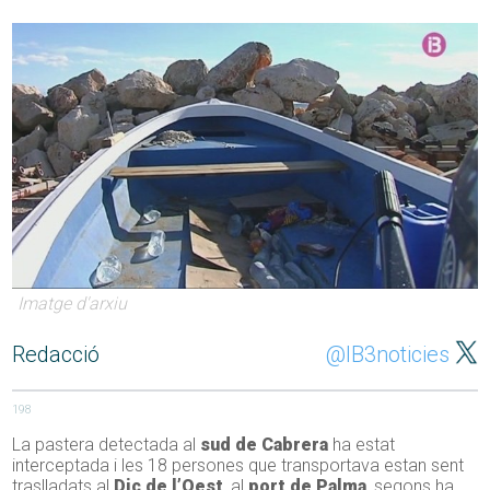
Imatge d'arxiu
Redacció
@IB3noticies
198
La pastera detectada al
sud de Cabrera
ha estat
interceptada i les 18 persones que transportava estan sent
traslladats al
Dic de l’Oest
, al
port de Palma
, segons ha