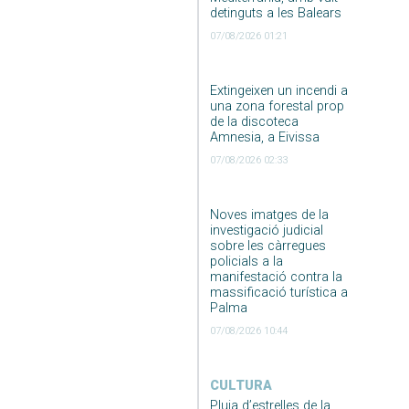
detinguts a les Balears
07/08/2026 01:21
Extingeixen un incendi a
una zona forestal prop
de la discoteca
Amnesia, a Eivissa
07/08/2026 02:33
Noves imatges de la
investigació judicial
sobre les càrregues
policials a la
manifestació contra la
massificació turística a
Palma
07/08/2026 10:44
CULTURA
Pluja d’estrelles de la