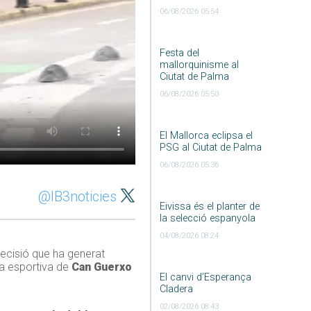
06/08/2026 05:54
Festa del
mallorquinisme al
Ciutat de Palma
06/08/2026 05:50
El Mallorca eclipsa el
PSG al Ciutat de Palma
06/08/2026 05:36
@IB3noticies
Eivissa és el planter de
la selecció espanyola
04/08/2026 08:24
 decisió que ha generat
na esportiva de
Can Guerxo
El canvi d’Esperança
Cladera
02/08/2026 08:43