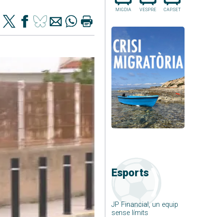
MIGDIA
VESPRE
CAP.SET
Esports
JP Financial, un equip
sense límits