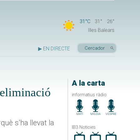
31°C
31°
26°
Illes Balears
▶ EN DIRECTE
A la carta
 eliminació
informatius ràdio
MATÍ
MIGDIA
VESPRE
què s'ha llevat la
IB3 Noticies