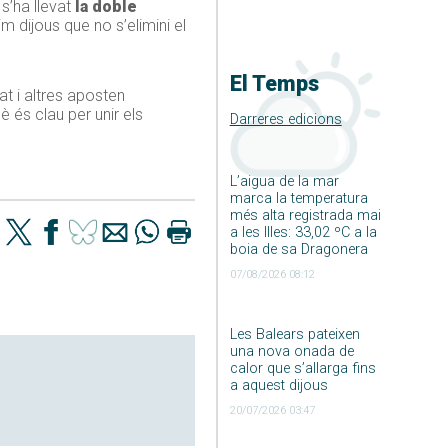
s’ha llevat
la doble
m dijous que no s’elimini el
El Temps
at i altres aposten
è és clau per unir els
Darreres edicions
L’aigua de la mar
marca la temperatura
més alta registrada mai
a les Illes: 33,02 ºC a la
boia de sa Dragonera
07/08/2026 08:12
Les Balears pateixen
una nova onada de
calor que s’allarga fins
a aquest dijous
20/07/2026 03:47