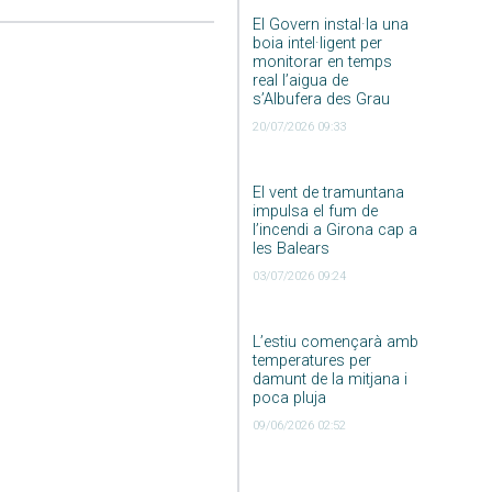
El Govern instal·la una
boia intel·ligent per
monitorar en temps
real l’aigua de
s’Albufera des Grau
20/07/2026 09:33
El vent de tramuntana
impulsa el fum de
l’incendi a Girona cap a
les Balears
03/07/2026 09:24
L’estiu començarà amb
temperatures per
damunt de la mitjana i
poca pluja
09/06/2026 02:52