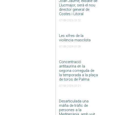
Joan Jaume, exbatle de
Llucmajor, serà el nou
director general de
Costes i Litoral
07/08/2026 01:52
Les xifres de la
violència masclista
07/08/2026 01:39
Concentració
antitaurina en la
segona correguda de
la temporada a la plaça
de toros de Palma
07/08/2026 01:21
Desarticulada una
màfia de tràfic de
persones a la
Mediterrània, amb vuit