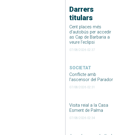
Darrers
titulars
Cent places més
d’autobús per accedir
as Cap de Barbaria a
veure l’eclipsi
07/08/2026 02:37
SOCIETAT
Conflicte amb
l’ascensor del Parador
07/08/2026 02:31
Visita reial a la Casa
Esment de Palma
07/08/2026 02:34