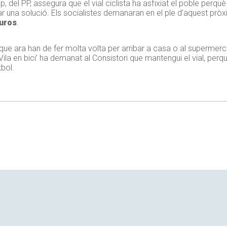
del PP, assegura que el vial ciclista ha asfixiat el poble perquè 
ar una solució. Els socialistes demanaran en el ple d’aquest pròxi
uros
.
en que ara han de fer molta volta per arribar a casa o al supermerc
Vila en bici’ ha demanat al Consistori que mantengui el vial, perqu
tbol.