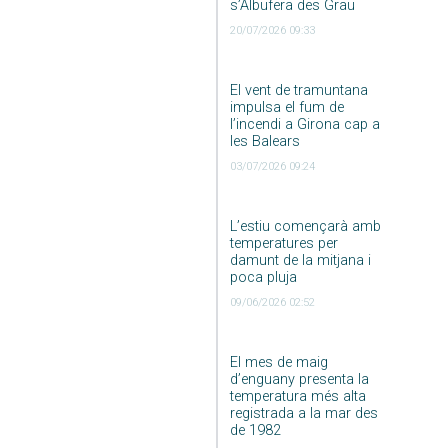
s’Albufera des Grau
20/07/2026 09:33
El vent de tramuntana
impulsa el fum de
l’incendi a Girona cap a
les Balears
03/07/2026 09:24
L’estiu començarà amb
temperatures per
damunt de la mitjana i
poca pluja
09/06/2026 02:52
El mes de maig
d’enguany presenta la
temperatura més alta
registrada a la mar des
de 1982