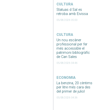
CULTURA
Statuas d Sal es
retroba amb Eivissa
05/08/2026 05:00
CULTURA
Un nou escàner
professional per fer
més accessible el
patrimoni bibliogràfic
de Can Sales
05/08/2026 04:46
ECONOMIA
La benzina, 20 cèntims
per litre més cara des
del primer de juliol
05/08/2026 04:36