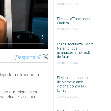
04/08/2026 08:24
El canvi d’Esperança
Cladera
02/08/2026 08:43
Leire Escauriaza i Marc
Naranjo, dos
gimnastes amb molt
@esportsib3
de futur
01/08/2026 05:59
deportarà o li permetrà
El Mallorca s’acomiada
de Marbella amb
victòria contra l’Al-
Ittihad
tat per a immigrants en
a retirar el visat per
30/07/2026 03:56