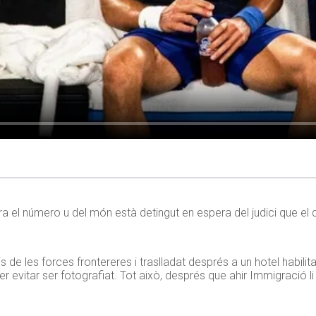
a el número u del món està detingut en espera del judici que el 
s de les forces frontereres i traslladat després a un hotel habili
r evitar ser fotografiat. Tot això, després que ahir Immigració li v