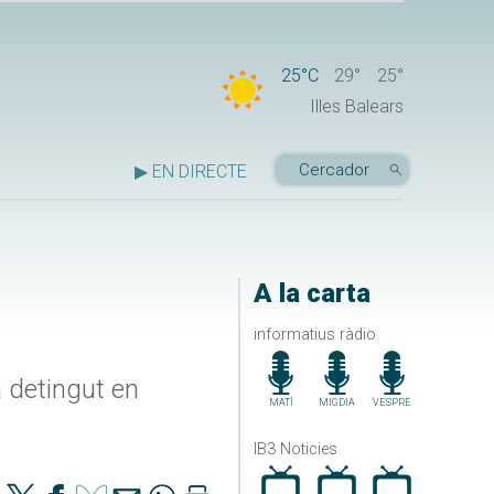
25°C
29°
25°
Illes Balears
▶ EN DIRECTE
A la carta
informatius ràdio
à detingut en
MATÍ
MIGDIA
VESPRE
IB3 Noticies