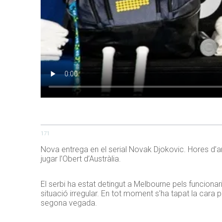
171
Nova entrega en el serial Novak Djokovic. Hores d’ar
jugar l’Obert d’Austràlia.
El serbi ha estat detingut a Melbourne pels funcionari
situació irregular. En tot moment s’ha tapat la cara pe
segona vegada.