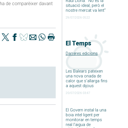
Raúl Llona: ”No és la
la, ha de comparèixer davant
situació ideal, però el
nostre mercat va lent”
29/07/2026 05:22
El Temps
Darreres edicions
Les Balears pateixen
una nova onada de
calor que s’allarga fins
a aquest dijous
20/07/2026 03:47
El Govern instal·la una
boia intel·ligent per
monitorar en temps
real l’aigua de