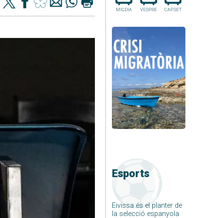
MIGDIA
VESPRE
CAP.SET
Esports
Eivissa és el planter de
la selecció espanyola