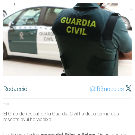
Redacció
@IB3noticies
250
El Grup de rescat de la Guàrdia Civil ha dut a terme dos
rescats avui horabaixa.
Un, ha estat a les
coves del Pilar, a Palma
. On un jove de