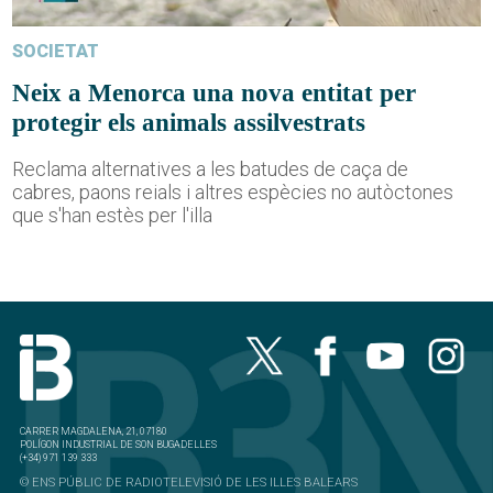
SOCIETAT
Neix a Menorca una nova entitat per
protegir els animals assilvestrats
Reclama alternatives a les batudes de caça de
cabres, paons reials i altres espècies no autòctones
que s'han estès per l'illa
CARRER MAGDALENA, 21, 07180
POLÍGON INDUSTRIAL DE SON BUGADELLES
(+34) 971 139 333
© ENS PÚBLIC DE RADIOTELEVISIÓ DE LES ILLES BALEARS