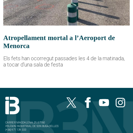
Atropellament mortal a l’Aeroport de
Menorca
Els fets han ocorregut passades les 4 de la matinada,
a tocar d'una sala de festa
CARRER MAGDALENA, 21, 07180
POLÍGON INDUSTRIAL DE SON BUGADELLES
(+34) 971 139 333