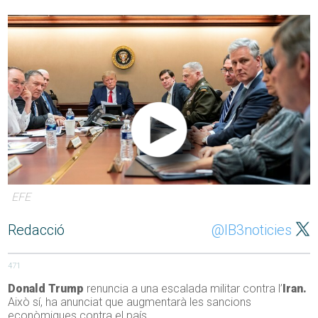
EFE
Redacció
@IB3noticies
471
Donald Trump
renuncia a una escalada militar contra l’
Iran.
Això sí, ha anunciat que augmentarà les sancions
econòmiques contra el país.