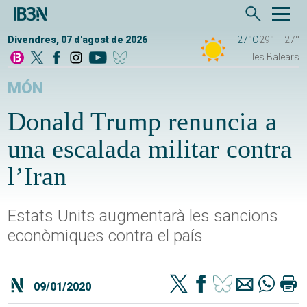
Divendres, 07 d'agost de 2026
27°C
29°
27°
Illes Balears
MÓN
Donald Trump renuncia a
una escalada militar contra
l’Iran
Estats Units augmentarà les sancions
econòmiques contra el país
09/01/2020