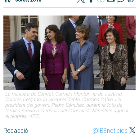
La ministra de Sanitat, Carmen Montón, la de Justícia,
Dolores Delgado, la vicepresidenta, Carmen Calvo, i el
president del govern, Pedro Sánchez, durant la foto de
família prèvia a la reunió del Consell de Ministres aquest
divendres. /EFE,
Redacció
@IB3noticies