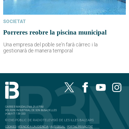
SOCIETAT
Porreres reobre la piscina municipal
Una empresa del poble se'n farà càrrec i la
gestionarà de manera temporal
CARRER MAGDALENA, 21, 07180
POLÍGON INDUSTRIAL DE SON BUGADELLES
(+34) 971 139 333
© ENS PÚBLIC DE RADIOTELEVISIÓ DE LES ILLES BALEARS
COOKIES
|
ATENCIÓ A L'AUDIÈNCIA
|
AVÍS LEGAL
|
PORTAL PRIVACITAT