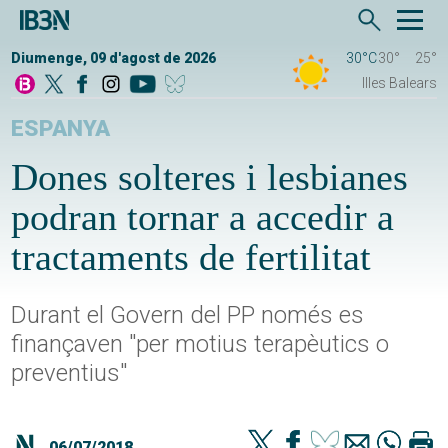
Diumenge, 09 d'agost de 2026
30°C
30°
25°
Illes Balears
ESPANYA
Dones solteres i lesbianes
podran tornar a accedir a
tractaments de fertilitat
Durant el Govern del PP només es
finançaven "per motius terapèutics o
preventius"
06/07/2018