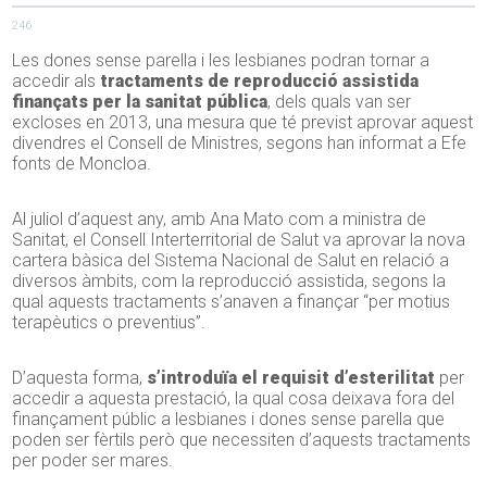
246
Les dones sense parella i les lesbianes podran tornar a
accedir als
tractaments de reproducció assistida
finançats per la sanitat pública
, dels quals van ser
excloses en 2013, una mesura que té previst aprovar aquest
divendres el Consell de Ministres, segons han informat a Efe
fonts de Moncloa.
Al juliol d’aquest any, amb Ana Mato com a ministra de
Sanitat, el Consell Interterritorial de Salut va aprovar la nova
cartera bàsica del Sistema Nacional de Salut en relació a
diversos àmbits, com la reproducció assistida, segons la
qual aquests tractaments s’anaven a finançar “per motius
terapèutics o preventius”.
D’aquesta forma,
s’introduïa el requisit d’esterilitat
per
accedir a aquesta prestació, la qual cosa deixava fora del
finançament públic a lesbianes i dones sense parella que
poden ser fèrtils però que necessiten d’aquests tractaments
per poder ser mares.