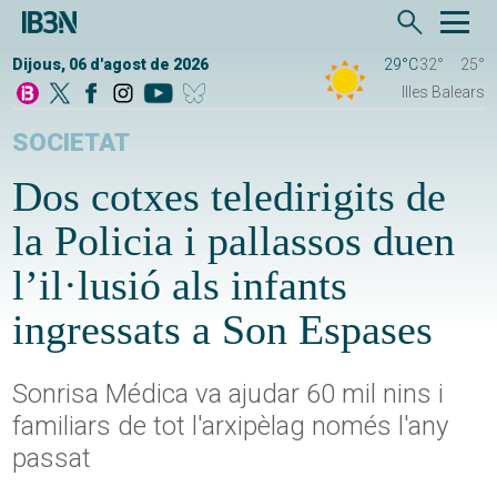
Dijous, 06 d'agost de 2026
29°C
32°
25°
Illes Balears
SOCIETAT
Dos cotxes teledirigits de
la Policia i pallassos duen
l’il·lusió als infants
ingressats a Son Espases
Sonrisa Médica va ajudar 60 mil nins i
familiars de tot l'arxipèlag només l'any
passat