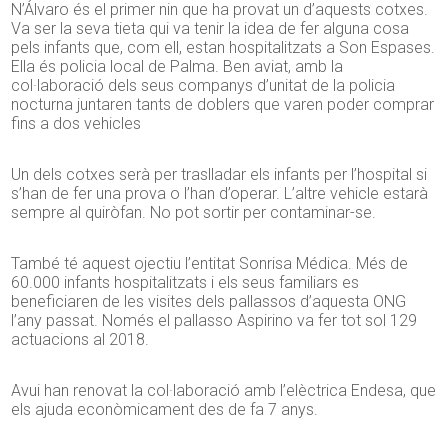
N’Álvaro és el primer nin que ha provat un d’aquests cotxes.
Va ser la seva tieta qui va tenir la idea de fer alguna cosa
pels infants que, com ell, estan hospitalitzats a Son Espases.
Ella és policia local de Palma. Ben aviat, amb la
col·laboració dels seus companys d’unitat de la policia
nocturna juntaren tants de doblers que varen poder comprar
fins a dos vehicles
Un dels cotxes serà per traslladar els infants per l’hospital si
s’han de fer una prova o l’han d’operar. L’altre vehicle estarà
sempre al quiròfan. No pot sortir per contaminar-se.
També té aquest ojectiu l’entitat Sonrisa Médica. Més de
60.000 infants hospitalitzats i els seus familiars es
beneficiaren de les visites dels pallassos d’aquesta ONG
l’any passat. Només el pallasso Aspirino va fer tot sol 129
actuacions al 2018.
Avui han renovat la col·laboració amb l’elèctrica Endesa, que
els ajuda econòmicament des de fa 7 anys.