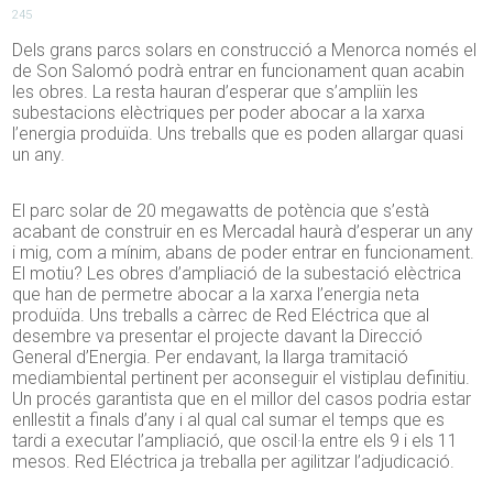
245
Dels grans parcs solars en construcció a Menorca només el
de Son Salomó podrà entrar en funcionament quan acabin
les obres. La resta hauran d’esperar que s’ampliïn les
subestacions elèctriques per poder abocar a la xarxa
l’energia produïda. Uns treballs que es poden allargar quasi
un any.
El parc solar de 20 megawatts de potència que s’està
acabant de construir en es Mercadal haurà d’esperar un any
i mig, com a mínim, abans de poder entrar en funcionament.
El motiu? Les obres d’ampliació de la subestació elèctrica
que han de permetre abocar a la xarxa l’energia neta
produïda. Uns treballs a càrrec de Red Eléctrica que al
desembre va presentar el projecte davant la Direcció
General d’Energia. Per endavant, la llarga tramitació
mediambiental pertinent per aconseguir el vistiplau definitiu.
Un procés garantista que en el millor del casos podria estar
enllestit a finals d’any i al qual cal sumar el temps que es
tardi a executar l’ampliació, que oscil·la entre els 9 i els 11
mesos. Red Eléctrica ja treballa per agilitzar l’adjudicació.