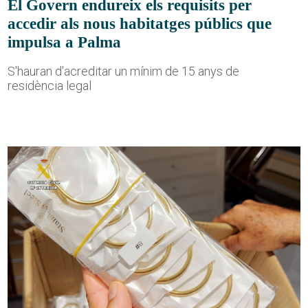
El Govern endureix els requisits per
accedir als nous habitatges públics que
impulsa a Palma
S'hauran d'acreditar un mínim de 15 anys de
residència legal