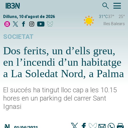
Dilluns, 10 d'agost de 2026
31°C
37°
25°
Illes Balears
SOCIETAT
Dos ferits, un d’ells greu,
en l’incendi d’un habitatge
a La Soledat Nord, a Palma
El succés ha tingut lloc cap a les 10.15
hores en un parking del carrer Sant
Ignasi
01/04/2021