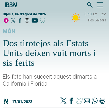
Dijous, 06 d'agost de 2026
31°C
32°
25°
Illes Balears
MÓN
Dos tirotejos als Estats
Units deixen vuit morts i
sis ferits
Els fets han succeït aquest dimarts a
Califòrnia i Florida
17/01/2023