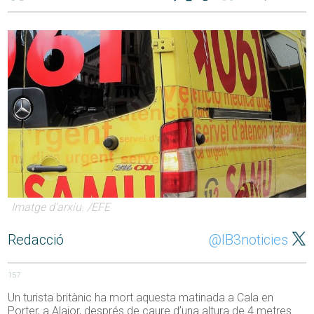
Imatge d'arxiu. /EFE
Redacció
@IB3noticies
157
Un turista britànic ha mort aquesta matinada a Cala en
Porter, a Alaior, després de caure d’una altura de 4 metres.