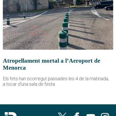
Atropellament mortal a l’Aeroport de
Menorca
Els fets han ocorregut passades les 4 de la matinada,
a tocar d'una sala de festa