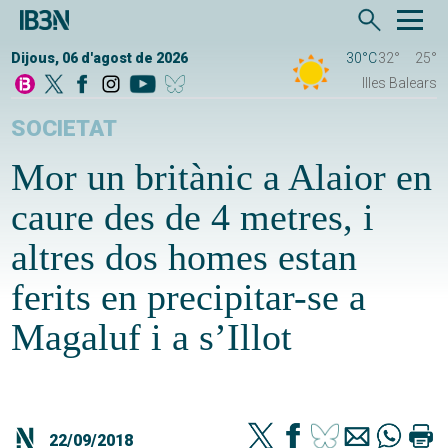
Dijous, 06 d'agost de 2026
30°C
32°
25°
Illes Balears
SOCIETAT
Mor un britànic a Alaior en
caure des de 4 metres, i
altres dos homes estan
ferits en precipitar-se a
Magaluf i a s’Illot
22/09/2018