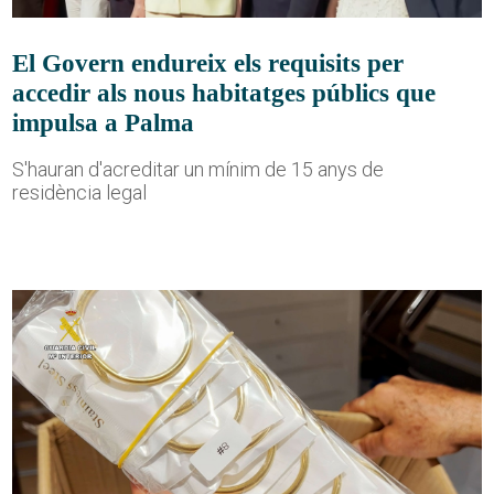
El Govern endureix els requisits per
accedir als nous habitatges públics que
impulsa a Palma
S'hauran d'acreditar un mínim de 15 anys de
residència legal