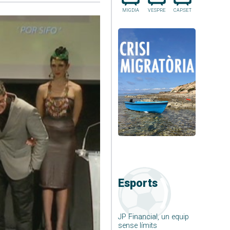
MIGDIA
VESPRE
CAP.SET
Esports
JP Financial, un equip
sense límits