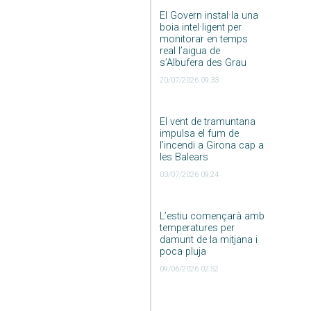
El Govern instal·la una
boia intel·ligent per
monitorar en temps
real l’aigua de
s’Albufera des Grau
20/07/2026 09:33
El vent de tramuntana
impulsa el fum de
l’incendi a Girona cap a
les Balears
03/07/2026 09:24
L’estiu començarà amb
temperatures per
damunt de la mitjana i
poca pluja
09/06/2026 02:52