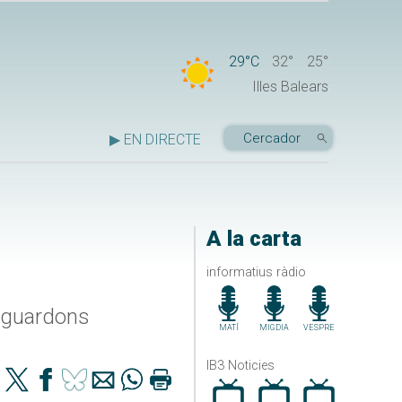
29°C
32°
25°
Illes Balears
▶ EN DIRECTE
A la carta
informatius ràdio
2 guardons
MATÍ
MIGDIA
VESPRE
IB3 Noticies