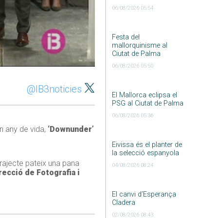
06/08/2026 05:54
Festa del
mallorquinisme al
Ciutat de Palma
06/08/2026 05:50
@IB3noticies
El Mallorca eclipsa el
PSG al Ciutat de Palma
06/08/2026 05:36
un any de vida,
‘Downunder’
Eivissa és el planter de
la selecció espanyola
 trajecte pateix una pana
04/08/2026 08:24
recció de Fotografia i
El canvi d’Esperança
Cladera
02/08/2026 08:43