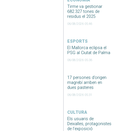
ECONOMIA
Tirme va gestionar
682.327 tones de
residus el 2025
06/08/2026 05:46
ESPORTS
El Mallorca eclipsa el
PSG al Ciutat de Palma
06/08/2026 05:36
17 persones d’origen
magrebí arriben en
dues pasteres
06/08/2026 05:31
CULTURA
Els usuaris de
Deixalles, protagonistes
de l’exposició