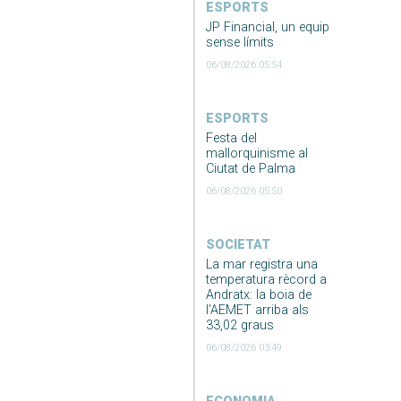
ESPORTS
JP Financial, un equip
sense límits
06/08/2026 05:54
ESPORTS
Festa del
mallorquinisme al
Ciutat de Palma
06/08/2026 05:50
SOCIETAT
La mar registra una
temperatura rècord a
Andratx: la boia de
l’AEMET arriba als
33,02 graus
06/08/2026 03:49