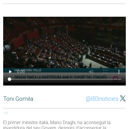
Toni Gomila
@IB3noticies
141
El primer ministre italià, Mario Draghi, ha aconseguit la
investidura del seu Govern, després d’aconseguir la