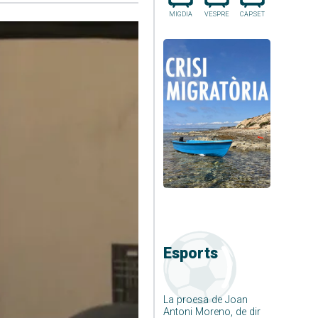
MIGDIA
VESPRE
CAP.SET
Esports
La proesa de Joan
Antoni Moreno, de dir