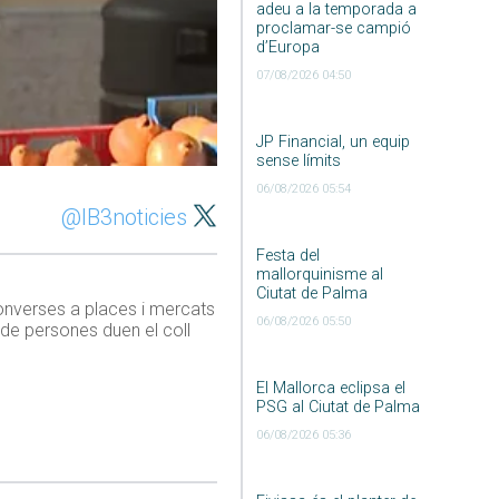
adeu a la temporada a
proclamar-se campió
d’Europa
07/08/2026 04:50
JP Financial, un equip
sense límits
06/08/2026 05:54
@IB3noticies
Festa del
mallorquinisme al
Ciutat de Palma
onverses a places i mercats
06/08/2026 05:50
a de persones duen el coll
El Mallorca eclipsa el
PSG al Ciutat de Palma
06/08/2026 05:36