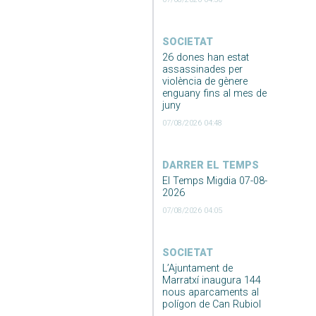
SOCIETAT
26 dones han estat
assassinades per
violència de gènere
enguany fins al mes de
juny
07/08/2026 04:48
DARRER EL TEMPS
El Temps Migdia 07-08-
2026
07/08/2026 04:05
SOCIETAT
L’Ajuntament de
Marratxí inaugura 144
nous aparcaments al
polígon de Can Rubiol