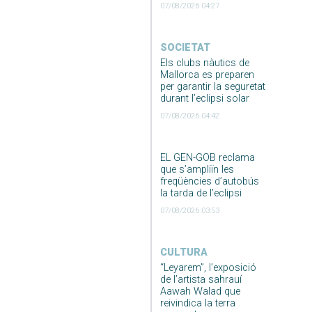
07/08/2026 04:27
SOCIETAT
Els clubs nàutics de
Mallorca es preparen
per garantir la seguretat
durant l’eclipsi solar
07/08/2026 04:42
EL GEN-GOB reclama
que s’ampliïn les
freqüències d’autobús
la tarda de l’eclipsi
07/08/2026 03:53
CULTURA
“Leyarem”, l’exposició
de l’artista sahrauí
Aawah Walad que
reivindica la terra