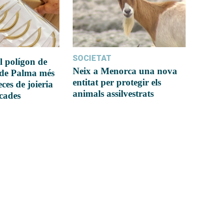
SOCIETAT
l polígon de
Neix a Menorca una nova
 de Palma més
entitat per protegir els
ces de joieria
animals assilvestrats
icades