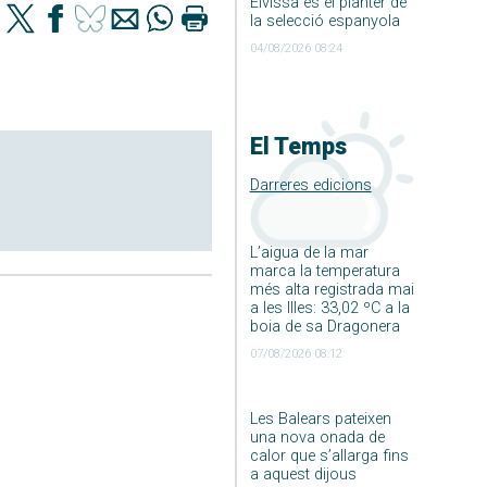
Eivissa és el planter de
la selecció espanyola
04/08/2026 08:24
El Temps
Darreres edicions
L’aigua de la mar
marca la temperatura
més alta registrada mai
a les Illes: 33,02 ºC a la
boia de sa Dragonera
07/08/2026 08:12
Les Balears pateixen
una nova onada de
calor que s’allarga fins
a aquest dijous