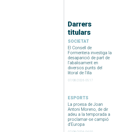
Darrers
titulars
SOCIETAT
El Consell de
Formentera investiga la
desaparició de part de
l’abalisament en
diversos punts del
litoral de l’illa
07/08/2026 05:17
ESPORTS
La proesa de Joan
Antoni Moreno, de dir
adeu a la temporada a
proclamar-se campió
d’Europa
07/08/2026 04:50