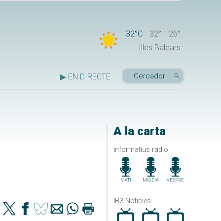
32°C
32°
26°
Illes Balears
▶ EN DIRECTE
A la carta
informatius ràdio
MATÍ
MIGDIA
VESPRE
IB3 Noticies