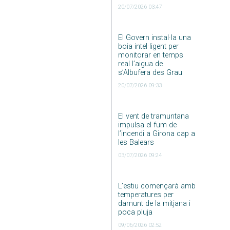
20/07/2026 03:47
El Govern instal·la una
boia intel·ligent per
monitorar en temps
real l’aigua de
s’Albufera des Grau
20/07/2026 09:33
El vent de tramuntana
impulsa el fum de
l’incendi a Girona cap a
les Balears
03/07/2026 09:24
L’estiu començarà amb
temperatures per
damunt de la mitjana i
poca pluja
09/06/2026 02:52