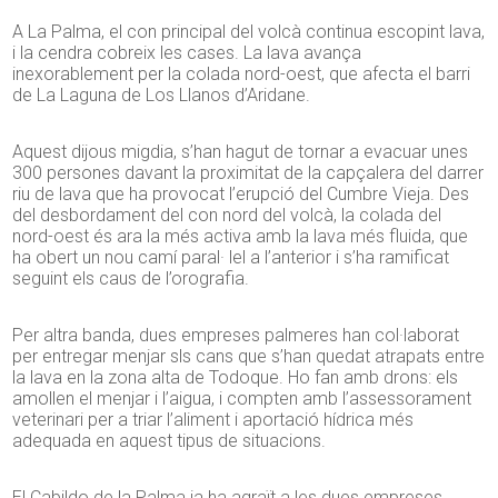
A La Palma, el con principal del volcà continua escopint lava,
i la cendra cobreix les cases. La lava avança
inexorablement per la colada nord-oest, que afecta el barri
de La Laguna de Los Llanos d’Aridane.
Aquest dijous migdia, s’han hagut de tornar a evacuar unes
300 persones davant la proximitat de la capçalera del darrer
riu de lava que ha provocat l’erupció del Cumbre Vieja. Des
del desbordament del con nord del volcà, la colada del
nord-oest és ara la més activa amb la lava més fluida, que
ha obert un nou camí paral· lel a l’anterior i s’ha ramificat
seguint els caus de l’orografia.
Per altra banda, dues empreses palmeres han col·laborat
per entregar menjar sls cans que s’han quedat atrapats entre
la lava en la zona alta de Todoque. Ho fan amb drons: els
amollen el menjar i l’aigua, i compten amb l’assessorament
veterinari per a triar l’aliment i aportació hídrica més
adequada en aquest tipus de situacions.
El Cabildo de la Palma ja ha agraït a les dues empreses,