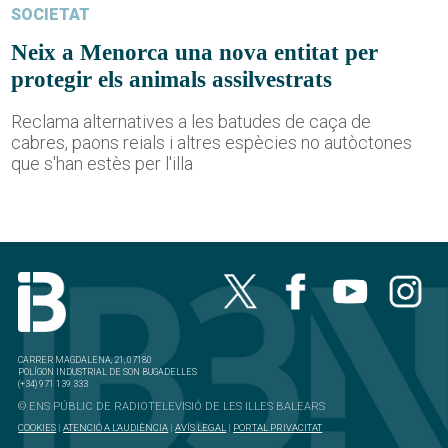
SOCIETAT
Neix a Menorca una nova entitat per
protegir els animals assilvestrats
Reclama alternatives a les batudes de caça de
cabres, paons reials i altres espècies no autòctones
que s'han estès per l'illa
CARRER MAGDALENA, 21, 07180
POLÍGON INDUSTRIAL DE SON BUGADELLES
(+34) 971 139 333
© ENS PÚBLIC DE RADIOTELEVISIÓ DE LES ILLES BALEARS
COOKIES
|
ATENCIÓ A L'AUDIÈNCIA
|
AVÍS LEGAL
|
PORTAL PRIVACITAT