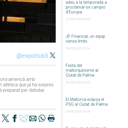
adeu a la temporada a
proclamar-se campió
d’Europa
07/08/2026 04:50
JP Financial, un equip
sense límits
06/08/2026 05:54
@esportsib3
Festa del
mallorquinisme al
Ciutat de Palma
t nord-americà amb
06/08/2026 05:50
 atlètica que ja ha sorprès
à preparat per debutar.
El Mallorca eclipsa el
PSG al Ciutat de Palma
06/08/2026 05:36