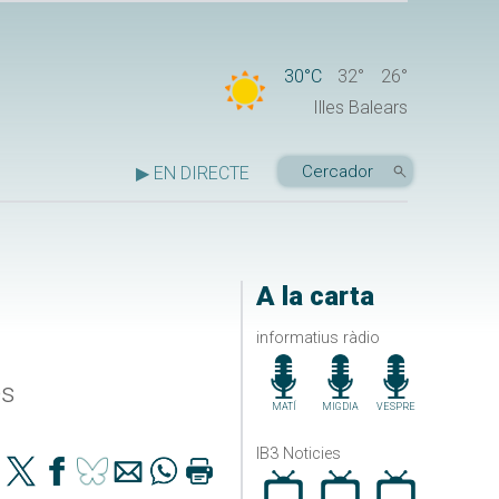
30°C
32°
26°
Illes Balears
▶ EN DIRECTE
A la carta
informatius ràdio
és
MATÍ
MIGDIA
VESPRE
IB3 Noticies