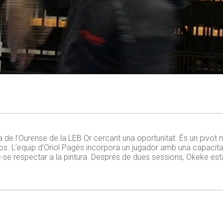
a de l’Ourense de la LEB Or cercant una oportunitat. És un pivo
os. L’equip d’Oriol Pagès incorpora un jugador amb una capacitat
er-se respectar a la pintura. Després de dues sessions, Okeke est