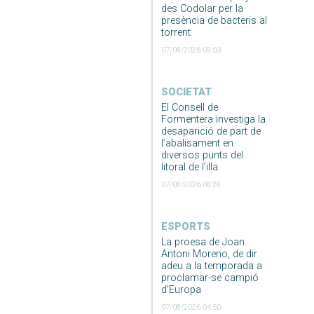
des Codolar per la
presència de bacteris al
torrent
07/08/2026 09:03
SOCIETAT
El Consell de
Formentera investiga la
desaparició de part de
l’abalisament en
diversos punts del
litoral de l’illa
07/08/2026 08:28
ESPORTS
La proesa de Joan
Antoni Moreno, de dir
adeu a la temporada a
proclamar-se campió
d’Europa
07/08/2026 04:50