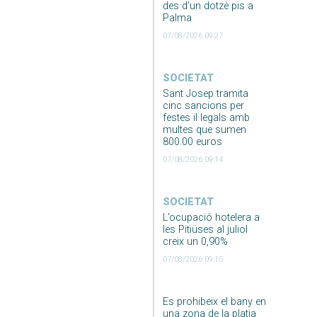
des d’un dotzè pis a
Palma
07/08/2026 09:27
SOCIETAT
Sant Josep tramita
cinc sancions per
festes il·legals amb
multes que sumen
800.00 euros
07/08/2026 09:14
SOCIETAT
L’ocupació hotelera a
les Pitiüses al juliol
creix un 0,90%
07/08/2026 09:15
Es prohibeix el bany en
una zona de la platja