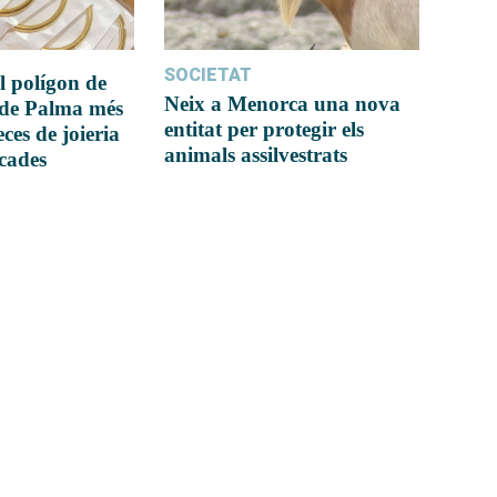
SOCIETAT
l polígon de
Neix a Menorca una nova
 de Palma més
entitat per protegir els
ces de joieria
animals assilvestrats
icades