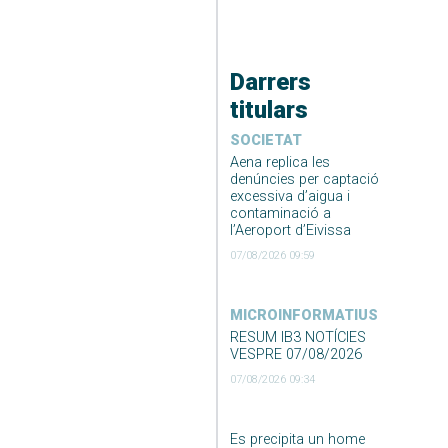
Darrers
titulars
SOCIETAT
Aena replica les
denúncies per captació
excessiva d’aigua i
contaminació a
l’Aeroport d’Eivissa
07/08/2026 09:59
MICROINFORMATIUS
RESUM IB3 NOTÍCIES
VESPRE 07/08/2026
07/08/2026 09:34
Es precipita un home