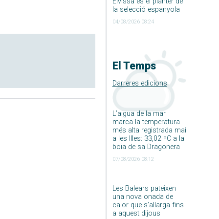
Eivissa és el planter de
la selecció espanyola
04/08/2026 08:24
El Temps
Darreres edicions
L’aigua de la mar
marca la temperatura
més alta registrada mai
a les Illes: 33,02 ºC a la
boia de sa Dragonera
07/08/2026 08:12
Les Balears pateixen
una nova onada de
calor que s’allarga fins
a aquest dijous