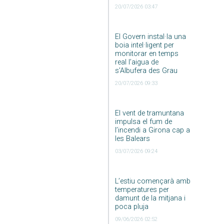
20/07/2026 03:47
El Govern instal·la una
boia intel·ligent per
monitorar en temps
real l’aigua de
s’Albufera des Grau
20/07/2026 09:33
El vent de tramuntana
impulsa el fum de
l’incendi a Girona cap a
les Balears
03/07/2026 09:24
L’estiu començarà amb
temperatures per
damunt de la mitjana i
poca pluja
09/06/2026 02:52