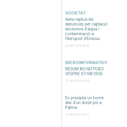
SOCIETAT
Aena replica les
denúncies per captació
excessiva d’aigua i
contaminació a
l’Aeroport d’Eivissa
07/08/2026 09:59
MICROINFORMATIUS
RESUM IB3 NOTÍCIES
VESPRE 07/08/2026
07/08/2026 09:34
Es precipita un home
des d’un dotzè pis a
Palma
07/08/2026 09:27