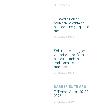
08/08/2026 02:15
El Govern Balear
prohibeix la venta de
begudes energètiques a
menors
08/08/2026 10:53
Sóller, creix el lloguer
vacacional, però les
places de turisme
tradicional es
mantenen
08/08/2026 10:24
DARRER EL TEMPS
El Temps Vespre 07-08-
2026
08/08/2026 08:59