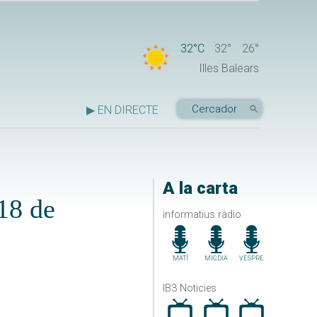
32°C
32°
26°
Illes Balears
▶ EN DIRECTE
A la carta
18 de
informatius ràdio
MATÍ
MIGDIA
VESPRE
IB3 Noticies