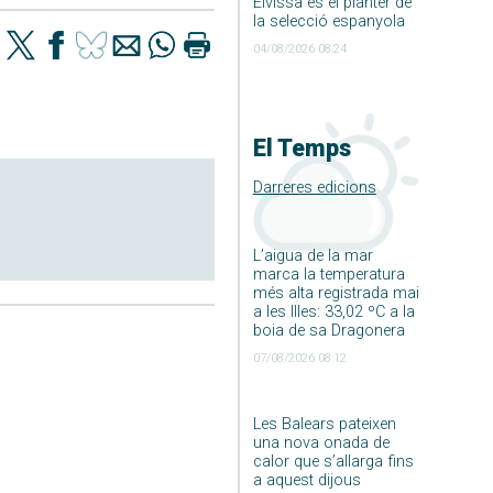
Eivissa és el planter de
la selecció espanyola
04/08/2026 08:24
El Temps
Darreres edicions
L’aigua de la mar
marca la temperatura
més alta registrada mai
a les Illes: 33,02 ºC a la
boia de sa Dragonera
07/08/2026 08:12
Les Balears pateixen
una nova onada de
calor que s’allarga fins
a aquest dijous