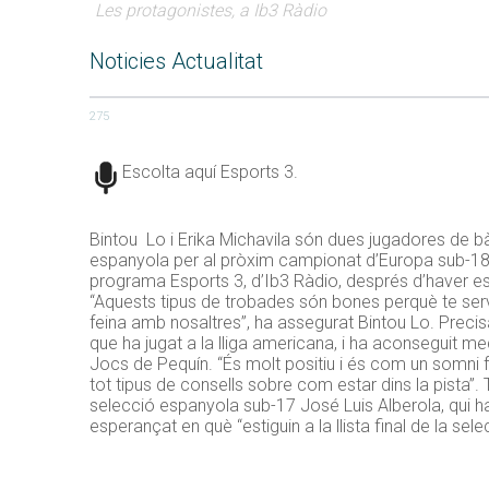
Les protagonistes, a Ib3 Ràdio
Noticies Actualitat
275
Escolta aquí Esports 3.
Bintou Lo i Erika Michavila són dues jugadores de bàs
espanyola per al pròxim campionat d’Europa sub-18. 
programa Esports 3, d’Ib3 Ràdio, després d’haver e
“Aquests tipus de trobades són bones perquè te ser
feina amb nosaltres”, ha assegurat Bintou Lo. Precis
que ha jugat a la lliga americana, i ha aconseguit m
Jocs de Pequín. “És molt positiu i és com un somni 
tot tipus de consells sobre com estar dins la pista”.
selecció espanyola sub-17 José Luis Alberola, qui ha
esperançat en què “estiguin a la llista final de la s