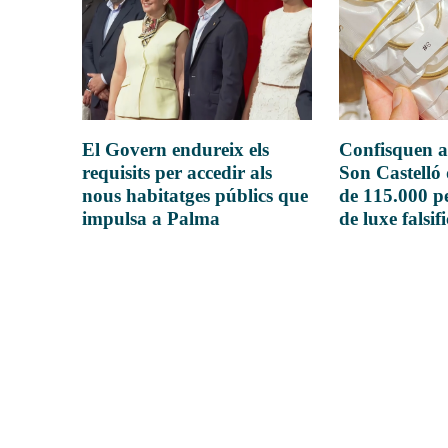
El Govern endureix els
Confisquen a
requisits per accedir als
Son Castelló
nous habitatges públics que
de 115.000 pe
impulsa a Palma
de luxe falsif