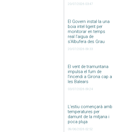
20/07/2026 03:47
El Govern instal·la una
boia intel·ligent per
monitorar en temps
real l’aigua de
s’Albufera des Grau
20/07/2026 09:33
El vent de tramuntana
impulsa el fum de
l’incendi a Girona cap a
les Balears
03/07/2026 09:24
L’estiu començarà amb
temperatures per
damunt de la mitjana i
poca pluja
09/06/2026 02:52