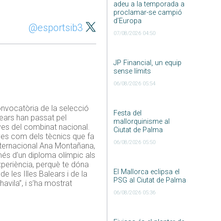
adeu a la temporada a
proclamar-se campió
d’Europa
@esportsib3
07/08/2026 04:50
JP Financial, un equip
sense límits
06/08/2026 05:54
convocatòria de la selecció
Festa del
lears han passat pel
mallorquinisme al
yes del combinat nacional.
Ciutat de Palma
yes com dels tècnics que fa
06/08/2026 05:50
internacional Ana Montañana,
més d’un diploma olímpic als
xperiència, perquè te dóna
El Mallorca eclipsa el
e les Illes Balears i de la
PSG al Ciutat de Palma
vila”, i s’ha mostrat
06/08/2026 05:36