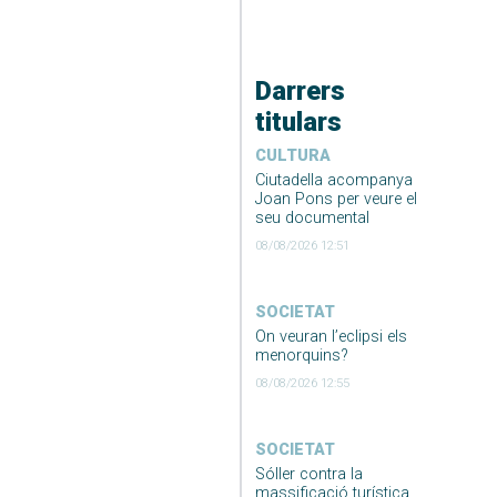
Darrers
titulars
CULTURA
Ciutadella acompanya
Joan Pons per veure el
seu documental
08/08/2026 12:51
SOCIETAT
On veuran l’eclipsi els
menorquins?
08/08/2026 12:55
SOCIETAT
Sóller contra la
massificació turística