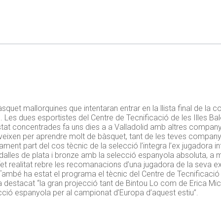
quet mallorquines que intentaran entrar en la llista final de la 
Les dues esportistes del Centre de Tecnificació de les Illes Ba
stat concentrades fa uns dies a a Valladolid amb altres compan
veixen per aprendre molt de bàsquet, tant de les teves compan
ament part del cos tècnic de la selecció l’integra l’ex jugadora 
edalles de plata i bronze amb la selecció espanyola absoluta, a 
fet realitat rebre les recomanacions d’una jugadora de la seva e
 També ha estat el programa el tècnic del Centre de Tecnificació d
 destacat “la gran projecció tant de Bintou Lo com de Erica Micha
elecció espanyola per al campionat d’Europa d’aquest estiu”.