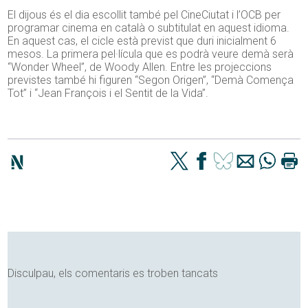
El dijous és el dia escollit també pel CineCiutat i l’OCB per
programar cinema en català o subtitulat en aquest idioma.
En aquest cas, el cicle està previst que duri inicialment 6
mesos. La primera pel·lícula que es podrà veure demà serà
“Wonder Wheel”, de Woody Allen. Entre les projeccions
previstes també hi figuren “Segon Origen”, “Demà Comença
Tot” i “Jean François i el Sentit de la Vida”.
Disculpau, els comentaris es troben tancats