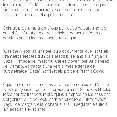
tindran molt més fàcil… si hi van els dijous. I és que aquest
dia coincidiran dues iniciatives diferents, nascudes per
impulsar el cinema fet aquí o en català.
Ocimax programarà els dijous pel·lícules balears, mentre
que el CineCiutat dedicarà un cicle a pel·lícules fetes en
català o subtitulades en aquesta llengua.
“Gas the Arabs” és una pel·lícula documental que recull els
dramàtics efectes d’un dels atacs israelians a la franja de
Gaza. Firmada pel mallorquí Carles Bover i per Julio Pérez
del Campo, es tracta d’una versió més extensa del
curtmetratge “Gaza”, nominat als propers Premis Goya.
Aquesta cinta és una de les apostes de nou cicle d’Aficine.
Tots els dijous de gener es projectaran a Ocimax pel·lícules
fetes per realitzadors mallorquins. Després de les sessions,
s’organitzarà un col·loqui amb els directors. “Bittersweet
Days”, de Marga Melià, donarà el sus, i li seguiran els títols
“En acabar” i “Milicianes”.