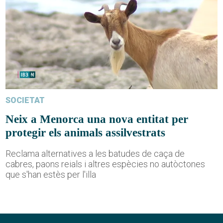
SOCIETAT
Neix a Menorca una nova entitat per
protegir els animals assilvestrats
Reclama alternatives a les batudes de caça de
cabres, paons reials i altres espècies no autòctones
que s'han estès per l'illa