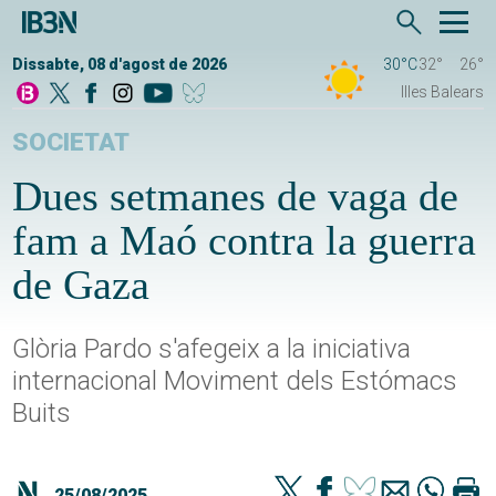
Dissabte, 08 d'agost de 2026
30°C
32°
26°
Illes Balears
SOCIETAT
Dues setmanes de vaga de
fam a Maó contra la guerra
de Gaza
Glòria Pardo s'afegeix a la iniciativa
internacional Moviment dels Estómacs
Buits
25/08/2025